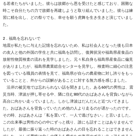
る若者たちがいました。彼らは故郷から恩を受けたと感じており、困難な
時こそ自分たちの力で故郷を再建しようと取り組んでいました。彼らは練
習に精を出し、どの祭りでも、幸せを願う虎舞を生き生きと演じていまし
た。
2．福島を忘れないで
地震が私たちに与えた記憶を忘れないため、私は社会人となった後も日本
の友人と他の外国の学生と共に福島を訪問し、復興状況や福島県産食品の
放射性物質検査の流れを見学しました。元々私自身も福島県産食品に偏見
がありましたが、福島県農業総合センターを見学し、検査時に細心の注意
を図っている職員の表情を見て、福島県が自らの農産物に対し誇りをもっ
ていることと、外からの誤解があることに対する無力感を感じました。
沿岸の被災地では忘れられない話を聞きました。ある60代の男性は、震
災当時、津波が押し寄せる中、隣に住む80代のおばあさんを背負いながら
高台に向かい走っていました。しかし津波はだんだんと近づいてきまし
た。おばあさんを背負っていたため他の人より走るのが遅かったのです。
その時、おばあさんは「私を置いて、一人で逃げなさい」と言いました。
この出来事は男性の心の中にずっと残り、誰にも話すことはありませんで
したが、最後に振り返った時のおばあさんの目を忘れることはできません