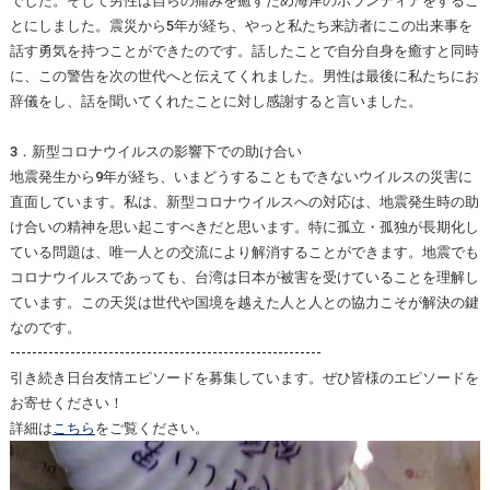
でした。そして男性は自らの痛みを癒すため海岸のボランティアをするこ
とにしました。震災から5年が経ち、やっと私たち来訪者にこの出来事を
話す勇気を持つことができたのです。話したことで自分自身を癒すと同時
に、この警告を次の世代へと伝えてくれました。男性は最後に私たちにお
辞儀をし、話を聞いてくれたことに対し感謝すると言いました。
3．新型コロナウイルスの影響下での助け合い
地震発生から9年が経ち、いまどうすることもできないウイルスの災害に
直面しています。私は、新型コロナウイルスへの対応は、地震発生時の助
け合いの精神を思い起こすべきだと思います。特に孤立・孤独が長期化し
ている問題は、唯一人との交流により解消することができます。地震でも
コロナウイルスであっても、台湾は日本が被害を受けていることを理解し
ています。この天災は世代や国境を越えた人と人との協力こそが解決の鍵
なのです。
---------------------------------------------------------
引き続き日台友情エピソードを募集しています。ぜひ皆様のエピソードを
お寄せください！
詳細は
こちら
をご覧ください。