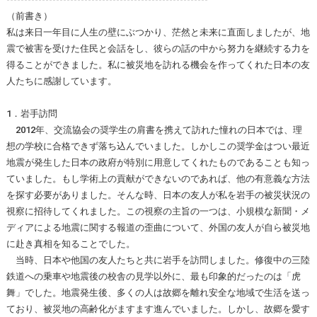
（前書き）
私は来日一年目に人生の壁にぶつかり、茫然と未来に直面しましたが、地
震で被害を受けた住民と会話をし、彼らの話の中から努力を継続する力を
得ることができました。私に被災地を訪れる機会を作ってくれた日本の友
人たちに感謝しています。
1．岩手訪問
2012年、交流協会の奨学生の肩書を携えて訪れた憧れの日本では、理
想の学校に合格できず落ち込んでいました。しかしこの奨学金はつい最近
地震が発生した日本の政府が特別に用意してくれたものであることも知っ
ていました。もし学術上の貢献ができないのであれば、他の有意義な方法
を探す必要がありました。そんな時、日本の友人が私を岩手の被災状況の
視察に招待してくれました。この視察の主旨の一つは、小規模な新聞・メ
ディアによる地震に関する報道の歪曲について、外国の友人が自ら被災地
に赴き真相を知ることでした。
当時、日本や他国の友人たちと共に岩手を訪問しました。修復中の三陸
鉄道への乗車や地震後の校舎の見学以外に、最も印象的だったのは「虎
舞」でした。地震発生後、多くの人は故郷を離れ安全な地域で生活を送っ
ており、被災地の高齢化がますます進んでいました。しかし、故郷を愛す