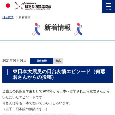
>
日台友情
新着情報
新着情報
2021年03月03日
日台友情
台北
東日本大震災の日台友情エピソード（何蕙
君さんからの投稿）
当協会の長期奨学生として2012年から日本へ留学された何蕙君さんから
いただいたエピソードです！
何さんは今も日本で働いていらっしゃいます。
（以下、日本語の仮訳です。）
---------------------------------------------------------