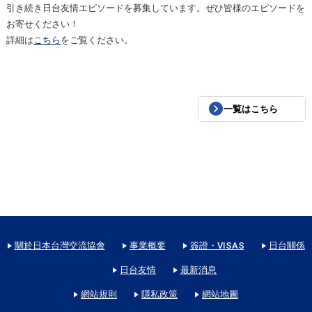
引き続き日台友情エピソードを募集しています。ぜひ皆様のエピソードを
お寄せください！
詳細は
こちら
をご覧ください。
一覧はこちら
關於日本台灣交流協會
事業概要
簽證・VISAS
日台關係
日台友情
最新消息
網站規則
隱私政策
網站地圖