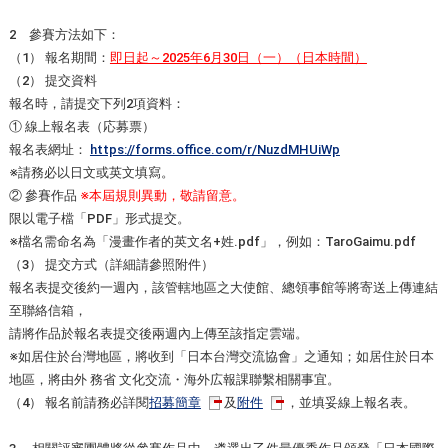
2 參賽方法如下：
（1） 報名期間：
即日起～2025年6月30日（一）（日本時間）
（2） 提交資料
報名時，請提交下列2項資料：
① 線上報名表（応募票）
報名表網址：
https://forms.office.com/r/NuzdMHUiWp
※請務必以日文或英文填寫。
② 參賽作品
※本屆規則異動，敬請留意。
限以電子檔「PDF」形式提交。
※檔名需命名為「漫畫作者的英文名+姓.pdf」，例如：TaroGaimu.pdf
（3） 提交方式（詳細請參照附件）
報名表提交後約一週內，該管轄地區之大使館、總領事館等將寄送上傳連結
至聯絡信箱，
請將作品於報名表提交後兩週內上傳至該指定雲端。
※如居住於台灣地區，將收到「日本台灣交流協會」之通知；如居住於日本
地區，將由外 務省 文化交流・海外広報課聯繫相關事宜。
（4） 報名前請務必詳閱
招募簡章
及
附件
，並填妥線上報名表。