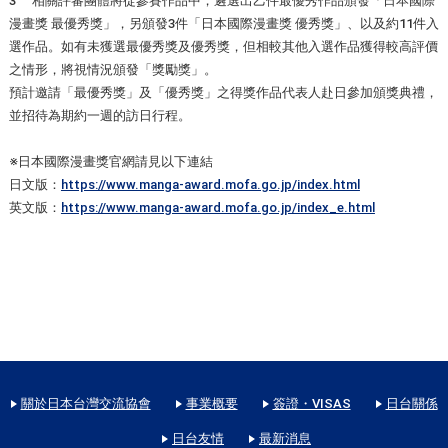
3 相關評審團體將從參賽作品中，遴選出乙件最優秀作品頒發「日本國際
漫畫獎 最優秀獎」，另頒發3件「日本國際漫畫獎 優秀獎」、以及約11件入
選作品。如有未獲選最優秀獎及優秀獎，但相較其他入選作品獲得較高評價
之情形，將視情況頒發「獎勵獎」。
預計邀請「最優秀獎」及「優秀獎」之得獎作品代表人赴日參加頒獎典禮，
並招待為期約一週的訪日行程。
※日本國際漫畫獎官網請見以下連結
日文版：
https://www.manga-award.mofa.go.jp/index.html
英文版：
https://www.manga-award.mofa.go.jp/index_e.html
關於日本台灣交流協會
事業概要
簽證・VISAS
日台關係
日台友情
最新消息