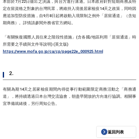
本部於7月22日做出之決議，與台方進行溝通。日本政府針對短期商務及特
定在留資格之對象的台灣民眾，將維持入境後居家檢疫14天之政策，同時因
應追加型防疫措施，自9月8日起將啟動入境限制之例外「居留通道」（含短
期商務）。詳情請參閱外務省官方網站。
「有關恢復國際人員往來之階段性措施」(含各國/地區利用「居留通道」時
所需要之手續與文件等說明) (英文版)
https://www.mofa.go.jp/ca/cp/page22e_000925.html
2.
有關為期14天之居家檢疫期間內得從事行動範圍限定商務活動之「商務通
道」，將持續透過日本台灣交流協會，朝盡早開放的方向進行協調。相關事
宜準備就緒後，另行周知公告。
返回列表