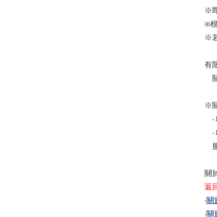
※
※
※
（
有
關
※
‧
‧
服
關
返
‧
關
‧
關