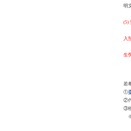
明
（
(5
※
入
定
生
省
若
①
②
③
※