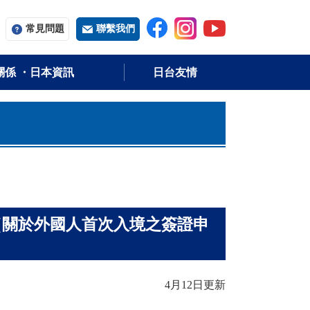
常用字词
常見問題
聯繫我們
關係 ・日本資訊
日台友情
（關於外國人首次入境之簽證申
4月12日更新