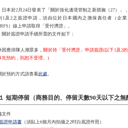
本於2月24日發表了「關於強化邊境管制之新措施（27）」，
列1及2之簽證申請，須由位於日本國內之擔保責任者（企
ERFS）線上申請取得「受付濟證」。
於簽證申請手續所需的文件如下：
外因應排隊人潮眾多，
關於持「受付濟證」申請簽證(以下1及2的
事先預約，則恕不受理。)
關於預約方式請查看
此處
。
１ 短期停留（商務目的、停留天數90天以下之
備文件
簽證申請書
（須貼上6個月內拍攝之2吋白底證件照）