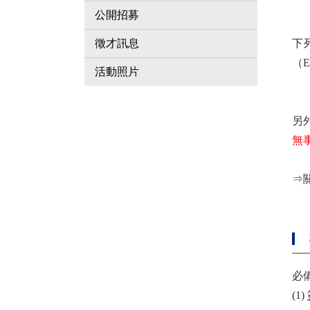
公開招募
日
下
徵才訊息
（
活動照片
關
另
無
⇒
必
(1)