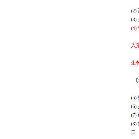
※
(
(
(4
※
入
定
生
省
以
（
(5)
(6)
(7)
(
日