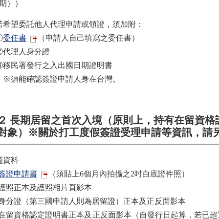
））
希望委託他人代理申請或領證，須加附：
①
委任書
（申請人自己填寫之委任書）
代理人身分證
移民署發行之入出國日期證明書
須能確認簽證申請人身在台灣。
２ 長期居留之首次入境（原則上，持有在留資格
對象）※關於打工度假簽證受理申請等資訊，請
備資料
簽證申請書
（須貼上6個月內拍攝之2吋白底證件照）
2) 護照正本及護照相片頁影本
3) 身分證（第三國申請人則為居留證）正本及正反面影本
4) 在留資格認定證明書正本及正反面影本（自發行日起算，若已