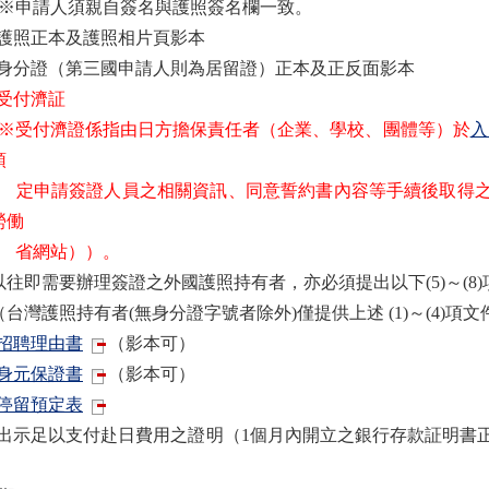
申請人須親自簽名與護照簽名欄一致。
2) 護照正本及護照相片頁影本
3) 身分證（第三國申請人則為居留證）正本及正反面影本
) 受付濟証
受付濟證係指由日方擔保責任者（企業、學校、團體等）於
入
預
申請簽證人員之相關資訊、同意誓約書內容等手續後取得之
勞働
網站））。
往即需要辦理簽證之外國護照持有者，亦必須提出以下(5)～(8)
台灣護照持有者(無身分證字號者除外)僅提供上述 (1)～(4)項
招聘理由書
（影本可）
身元保證書
（影本可）
停留預定表
8) 出示足以支付赴日費用之證明（1個月內開立之銀行存款証明