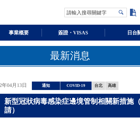
請輸入搜尋關鍵字
事業概要
簽證・VISAS
日台
最新消息
22年04月13日
通知
COVID-19
台北
高雄
新型冠狀病毒感染症邊境管制相關新措施
請）