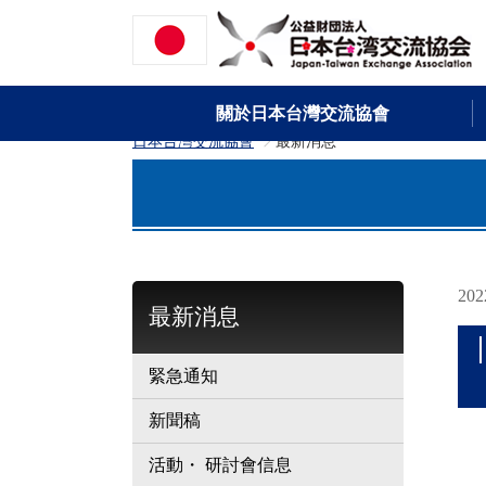
關於日本台灣交流協會
日本台灣交流協會
最新消息
>
20
最新消息
緊急通知
新聞稿
活動・ 研討會信息