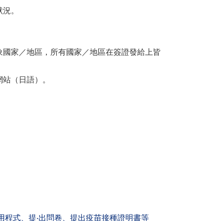
狀況。
國家／地區，所有國家／地區在簽證發給上皆
網站（日語）。
。
用程式、提‧出問卷、提出疫苗接種證明書等