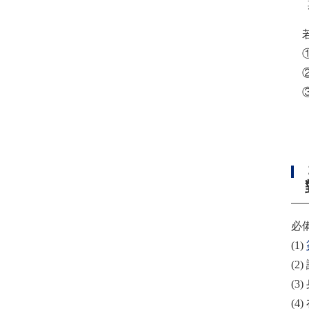
期
若
②
③
※
必
(1)
(
(
(