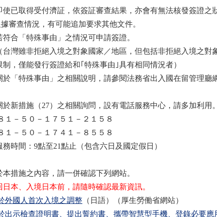
即使已取得受付濟証，依簽証審查結果，亦會有無法核發簽證之
根據審查情況，有可能追加要求其他文件。
若符合「特殊事由」之情況可申請簽證。
台灣雖非拒絕入境之對象國家／地區，但包括非拒絕入境之對象
限制，僅能發行簽證給和｢特殊事由｣具有相同情況者）
於「特殊事由」之相關說明，請參閱法務省出入國在留管理廳
關於新措施（27）之相關詢問，設有電話服務中心，請多加利用
８１－５０－１７５１－２１５８
８１－５０－１７４１－８５５８
務時間：9點至21點止（包含六日及國定假日）
於本措施之內容，請一併確認下列網站。
回日本、入境日本前，請隨時確認最新資訊。
於外國人首次入境之調整
（日語）（厚生勞働省網站）
於出示檢查證明書、提出誓約書、攜帶智慧型手機、登錄必要應