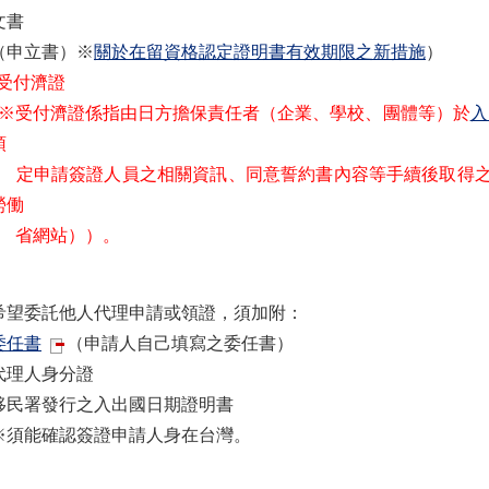
文書
申立書）※
關於在留資格認定證明書有效期限之新措施
）
) 受付濟證
受付濟證係指由日方擔保責任者（企業、學校、團體等）於
入
預
申請簽證人員之相關資訊、同意誓約書內容等手續後取得之
勞働
網站））。
希望委託他人代理申請或領證，須加附：
委任書
（申請人自己填寫之委任書）
代理人身分證
移民署發行之入出國日期證明書
須能確認簽證申請人身在台灣。