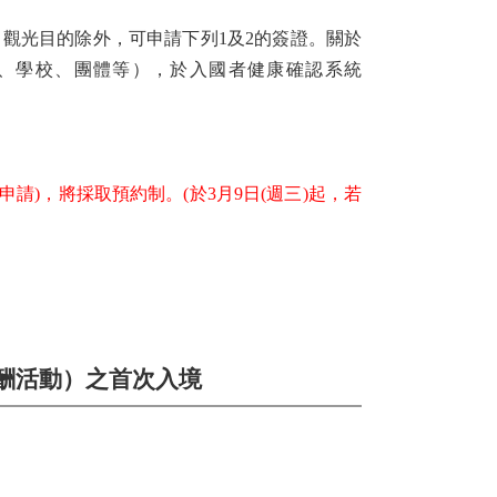
觀光目的除外，可申請下列1及2的簽證。關於
業、學校、團體等），於入國者健康確認系統
申請)，將採取預約制。(於3月9日(週三)起，若
無酬活動）之首次入境