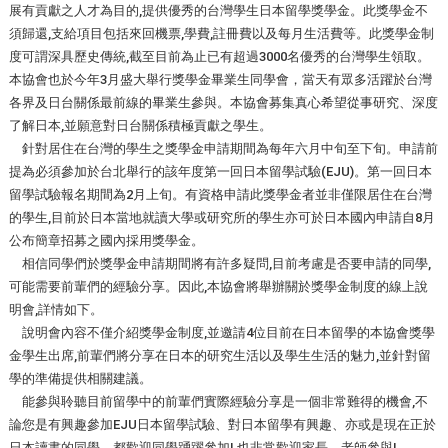
展有貢獻之人才為目的,提供優秀的台灣學生日本留學獎學金。此獎學金不
須歸還,支給項目包括來回機票,學費,註冊費以及每月生活費等。此獎學金制
度可謂深具歷史傳統,截至目前為止已有超過3000名優秀的台灣學生領取。
本協會也於今年3月盛大舉行獎學金畢業生同學會，當天有眾多活躍於台灣
各界及日台關係最前線的畢業生參與。本協會募集真心希望從事研究、深度
了解日本,並願意對日台關係積極貢獻之學生。
針對居住在台灣的學生之獎學金申請期間為每年六月中旬至下旬。申請前
提為必須參加於台北舉行的該年度第一回日本留學試驗(EJU)。第一回日本
留學試驗報名期間為2月上旬。有資格申請此獎學金者並非僅限居住在台灣
的學生,目前於日本當地就讀大學或研究所的學生亦可於日本國內申請自8月
公布簡章招募之國內採用獎學金。
相信同學們於獎學金申請期間將有許多疑問,目前考慮是否要申請的同學,
可能需要前輩們的經驗分享。因此,本協會將舉辦關於獎學金制度的線上說
明會,詳情如下。
說明會內容不僅介紹獎學金制度,並邀請4位目前在日本留學的本協會獎學
金學生出席,前輩們將分享在日本的研究生活以及學生生活的魅力,並針對留
學的準備提供相關建議。
能參與聆聽目前留學中的前輩們實際經驗分享是一個非常難得的機會,不
論您是有興趣參加EJU日本留學試驗、對日本留學有興趣、亦或是現在正於
日本讀書的同學，都歡迎同學踴躍參加! 也非常歡迎家長、老師參與!