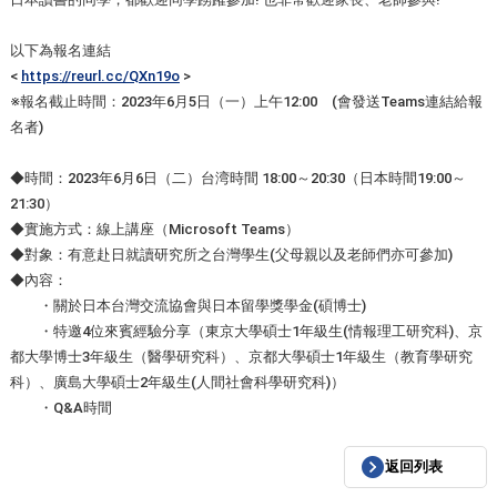
以下為報名連結
<
https://reurl.cc/QXn19o
>
※報名截止時間：2023年6月5日（一）上午12:00 (會發送Teams連結給報
名者)
◆時間：2023年6月6日（二）台湾時間 18:00～20:30（日本時間19:00～
21:30）
◆實施方式：線上講座（Microsoft Teams）
◆對象：有意赴日就讀研究所之台灣學生(父母親以及老師們亦可參加)
◆內容：
・關於日本台灣交流協會與日本留學獎學金(碩博士)
・特邀4位來賓經驗分享（東京大學碩士1年級生(情報理工研究科)、京
都大學博士3年級生（醫學研究科）、京都大學碩士1年級生（教育學研究
科）、廣島大學碩士2年級生(人間社會科學研究科)）
・Q&A時間
返回列表