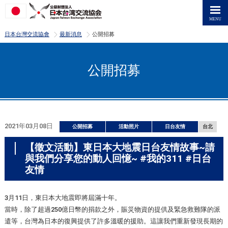
>
>
日本台灣交流協會
最新消息
公開招募
公開招募
2021年03月08日
公開招募
活動照片
日台友情
台北
【徵文活動】東日本大地震日台友情故事~請
與我們分享您的動人回憶~ #我的311 #日台
友情
3月11日，東日本大地震即將屆滿十年。
當時，除了超過250億日幣的捐款之外，賑災物資的提供及緊急救難隊的派
遣等，台灣為日本的復興提供了許多溫暖的援助。這讓我們重新發現長期的