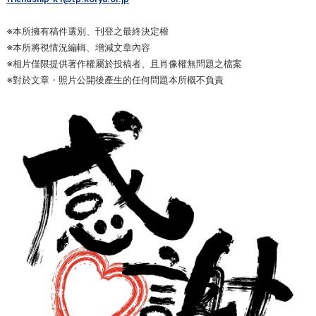
※本所擁有稿件選別、刊登之最終決定權
※本所將視情況編輯、增減文章內容
※相片僅限提供著作權屬於投稿者、且肖像權無問題之檔案
※對於文章・照片公開後產生的任何問題本所概不負責