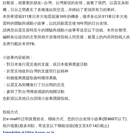
好鄰居，很重要的朋友─台灣。台灣展現的友情，振奮了我們。以震災為契
機，日台之間產生了各種連結與交流，亦締結了更強而有力的牽絆。
本所希望藉311東日本大地震屆滿10年的機會，徵求各位於311東日本大地
震時的體驗與感動小故事，以此回顧震災後10年間的日台友情。
請將您自震災當時至今的體驗與感動小故事寄送至以下信箱。本所在整理、
編輯各位提供的文章與相片並徵得投稿人同意後，被選上的內容與投稿人姓
名將刊載於本所FB。
小故事內容範例：
・對日本進行震災後的支援，或日本復興應援活動
・於受災地收到台灣的支援而打起精神
・聆聽復興應援歌曲時獲得勇氣
・以震災為契機進行了日台間的交流
・參與了對台灣傳達感謝的相關活動
也歡迎以其他日台回憶小故事踴躍投稿。
投稿方式
於e-mail中註明真實姓名、聯絡方式、您的日台友情小故事(限800字以下)、
相片檔案(最多3張)，寄送至以下聯絡信箱(徵文至3月14日截止)
friendship-k1@tp.koryu.or.jp