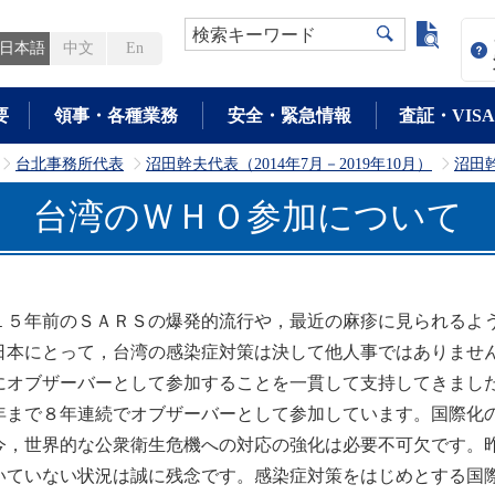
よく検
検索キーワード
日本語
中文
En
要
領事・各種業務
安全・緊急情報
査証・VISA
台北事務所代表
沼田幹夫代表（2014年7月－2019年10月）
沼田
>
>
>
台湾のＷＨＯ参加について
５年前のＳＡＲＳの爆発的流行や，最近の麻疹に見られるよう
日本にとって，台湾の感染症対策は決して他人事ではありませ
にオブザーバーとして参加することを一貫して支持してきまし
年まで８年連続でオブザーバーとして参加しています。国際化
今，世界的な公衆衛生危機への対応の強化は必要不可欠です。
いていない状況は誠に残念です。感染症対策をはじめとする国