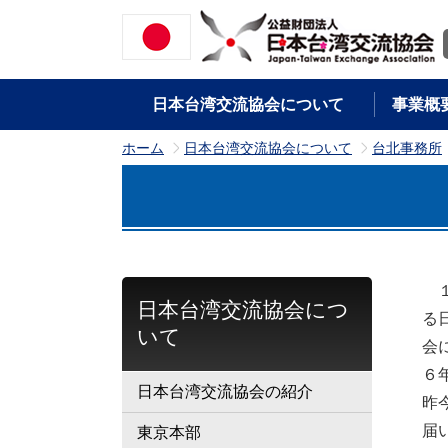
日本台湾交流協会について
事業概
ホーム
日本台湾交流協会について
台北事務所
>
>
１
日本台湾交流協会につ
る
いて
会
６
日本台湾交流協会の紹介
昨
届
東京本部