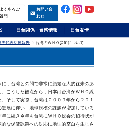
索される語
よくあるご
お問い合
質問
わせ
S
日台関係・台湾情報
日台友情
幹夫代表活動報告
台湾のＷＨＯ参加について
>
に，台湾との間で非常に頻繁な人的往来のあ
ん。こうした観点から，日本は台湾がＷＨＯ総
た。そして実際，台湾は２００９年から２０１
の進展に伴い，地球規模の課題が増加している
昨年に続き今年も台湾にＷＨＯ総会の招待状が
際的な保健課題への対応に地理的空白を生じさ