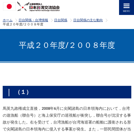
>
>
>
>
ホーム
日台関係・台湾情報
日台関係
日台関係の主な動向
平成２０年度/２００８年度
平成２０年度/２００８年度
（１）
馬英九政権成立直後，2008年6月に尖閣諸島の日本領海内において，台湾
の遊漁船（聯合号）と海上保安庁の巡視船が衝突し，聯合号が沈没する事
故が発生した。右を受けて，台湾漁船が台湾海巡署の船舶に護衛される形
で尖閣諸島の日本領海内に侵入する事案が発生。また，一部民間団体が当