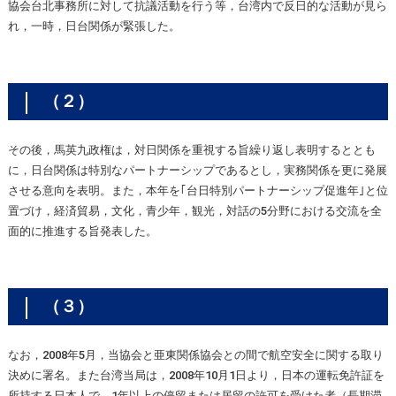
協会台北事務所に対して抗議活動を行う等，台湾内で反日的な活動が見ら
れ，一時，日台関係が緊張した。
（２）
その後，馬英九政権は，対日関係を重視する旨繰り返し表明するととも
に，日台関係は特別なパートナーシップであるとし，実務関係を更に発展
させる意向を表明。また，本年を｢台日特別パートナーシップ促進年｣と位
置づけ，経済貿易，文化，青少年，観光，対話の5分野における交流を全
面的に推進する旨発表した。
（３）
なお，2008年5月，当協会と亜東関係協会との間で航空安全に関する取り
決めに署名。また台湾当局は，2008年10月1日より，日本の運転免許証を
所持する日本人で，1年以上の停留または居留の許可を受けた者（長期滞