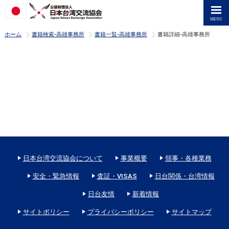
>
>
>
ホーム
書籍検索-高雄事務所
書籍一覧-高雄事務所
書籍詳細-高雄事務所
日本台湾交流協会について
事業概要
領事・各種業務
安全・緊急情報
査証・VISAS
日台関係・台湾情報
日台友情
新着情報
サイトポリシー
プライバシーポリシー
サイトマップ