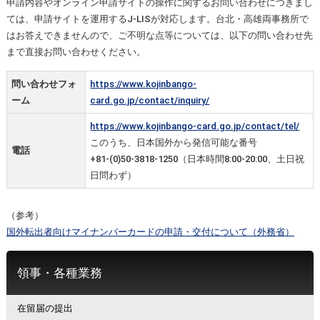
申請内容やオンライン申請サイトの操作に関するお問い合わせにつきまし
ては、申請サイトを運用するJ-LISが対応します。台北・高雄両事務所で
はお答えできませんので、ご不明な点等については、以下の問い合わせ先
まで直接お問い合わせください。
問い合わせフォ
https://www.kojinbango-
ーム
card.go.jp/contact/inquiry/
https://www.kojinbango-card.go.jp/contact/tel/
このうち、日本国外から発信可能な番号
電話
+81-(0)50-3818-1250（日本時間8:00-20:00、土日祝
日問わず）
（参考）
国外転出者向けマイナンバーカードの申請・交付について（外務省）
領事・各種業務
在留届の提出