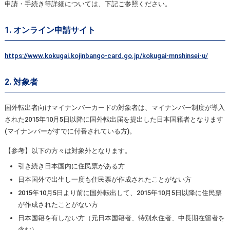
申請・手続き等詳細については、下記ご参照ください。
1. オンライン申請サイト
https://www.kokugai.kojinbango-card.go.jp/kokugai-mnshinsei-u/
2. 対象者
国外転出者向けマイナンバーカードの対象者は、マイナンバー制度が導入
された2015年10月5日以降に国外転出届を提出した日本国籍者となります
(マイナンバーがすでに付番されている方)。
【参考】以下の方々は対象外となります。
引き続き日本国内に住民票がある方
日本国外で出生し一度も住民票が作成されたことがない方
2015年10月5日より前に国外転出して、2015年10月5日以降に住民票
が作成されたことがない方
日本国籍を有しない方（元日本国籍者、特別永住者、中長期在留者を
含む）