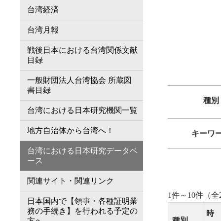
台湾経済
台湾月報
戦後日本における台湾関係文献
目録
一般財団法人台湾協会 所蔵図
書目録
種別
台湾における日本研究機関一覧
地方自治体から台湾へ！
キーワ
台湾における日本研究データベ
ース
関連サイト・関連リンク
1件～10件（全2
日本国内で【領事・各種証明業
務の手続き】を行われる予定の
時
種別
方へ