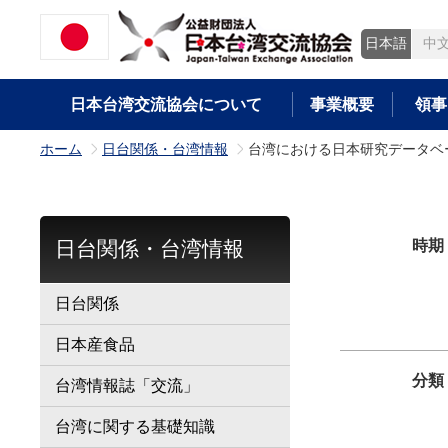
日本語
中
日本台湾交流協会について
事業概要
領事
ホーム
日台関係・台湾情報
台湾における日本研究データベ
>
>
日台関係・台湾情報
時期
日台関係
日本産食品
分類
台湾情報誌「交流」
台湾に関する基礎知識