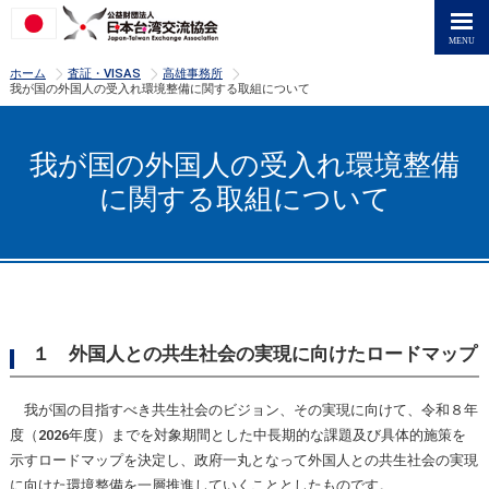
>
>
>
ホーム
査証・VISAS
高雄事務所
我が国の外国人の受入れ環境整備に関する取組について
我が国の外国人の受入れ環境整備
に関する取組について
１ 外国人との共生社会の実現に向けたロードマップ
我が国の目指すべき共生社会のビジョン、その実現に向けて、令和８年
度（2026年度）までを対象期間とした中長期的な課題及び具体的施策を
示すロードマップを決定し、政府一丸となって外国人との共生社会の実現
に向けた環境整備を一層推進していくこととしたものです。