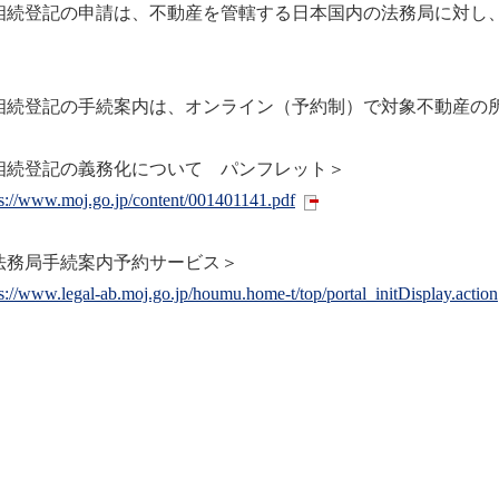
相続登記の申請は、不動産を管轄する日本国内の法務局に対し
。
相続登記の手続案内は、オンライン（予約制）で対象不動産の
相続登記の義務化について パンフレット＞
ps://www.moj.go.jp/content/001401141.pdf
法務局手続案内予約サービス＞
s://www.legal-ab.moj.go.jp/houmu.home-t/top/portal_initDisplay.action