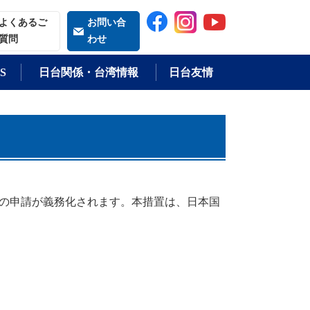
索される語
よくあるご
お問い合
質問
わせ
S
日台関係・台湾情報
日台友情
記の申請が義務化されます。本措置は、日本国