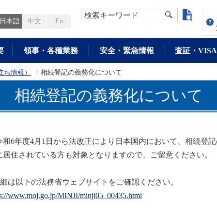
よく検
検索キーワード
日本語
中文
En
要
領事・各種業務
安全・緊急情報
査証・VISA
立ち情報）
相続登記の義務化について
>
相続登記の義務化について
和6年度4月1日から法改正により日本国内において、相続登
に居住されている方も対象となりますので、ご留意ください。
詳細は以下の法務省ウェブサイトをご確認ください。
ps://www.moj.go.jp/MINJI/minji05_00435.html