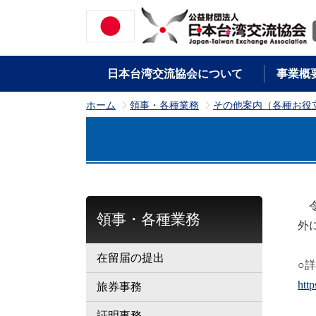
日本台湾交流協会について
事業概
ホーム
領事・各種業務
その他案内（各種お役
>
>
令
領事・各種業務
外
在留届の提出
○
htt
旅券事務
証明事務