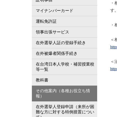
・
す
マイナンバーカード
運転免許証
・
領事出張サービス
＜
在外選挙人証の登録手続き
htt
在外被爆者関係手続き
＜
在台湾日本人学校・補習授業校
http
等一覧
教科書
その他案内（各種お役立ち情
報）
在外選挙人登録申請（来所が困
難な方に対する特例措置につい