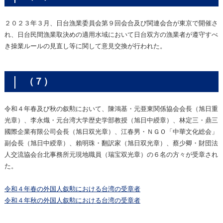
２０２３年３月、日台漁業委員会第９回会合及び関連会合が東京で開催さ
れ、日台民間漁業取決めの適用水域において日台双方の漁業者が遵守すべ
き操業ルールの見直し等に関して意見交換が行われた。
（７）
令和４年春及び秋の叙勲において、陳鴻基・元亜東関係協会会長（旭日重
光章）、李永熾・元台湾大学歴史学部教授（旭日中綬章）、林定三・鼎三
國際企業有限公司会長（旭日双光章）、江春男・ＮＧＯ「中華文化総会」
副会長（旭日中綬章）、賴明珠・翻訳家（旭日双光章）、蔡少卿・財団法
人交流協会台北事務所元現地職員（瑞宝双光章）の６名の方々が受章され
た。
令和４年春の外国人叙勲における台湾の受章者
令和４年秋の外国人叙勲における台湾の受章者