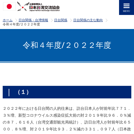
>
>
>
>
ホーム
日台関係・台湾情報
日台関係
日台関係の主な動向
令和４年度/２０２２年度
令和４年度/２０２２年度
（１）
２０２２年における日台間の人的往来は、訪台日本人が対前年比７７１．
３％増、新型コロナウイルス感染症拡大前の対２０１９年比９６．０％減
の８７，６１６人（台湾交通部観光局統計）、訪日台湾人が対前年比６５
００．８％増、対２０１９年比９３．２％減の３３１，０９７人（日本政