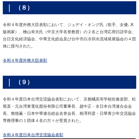
（８）
令和４年度外務大臣表彰において、ジュデイ・オング氏（歌手、女優､木
版画家）、檜山幸夫氏（中京大学名誉教授）の２名と台湾応用日語学会、
台日文化経済協会、中華文化総会及び台中市白冷圳水流域発展協会の４団
体に授与された。
令和４年度外務大臣表彰
（９）
令和４年度日本台湾交流協会表彰において、京都橘高等学校吹奏楽部、松
尾直・元台湾東電化股份有限公司董事長、趙中正・全日本台湾連合会会
長、詹徳薫・日本中華連合総会名誉会長、相澤邦彦・日華青少年交流協会
専務理事の１団体４名の方々が受賞された。
令和４年度日本台湾交流協会表彰