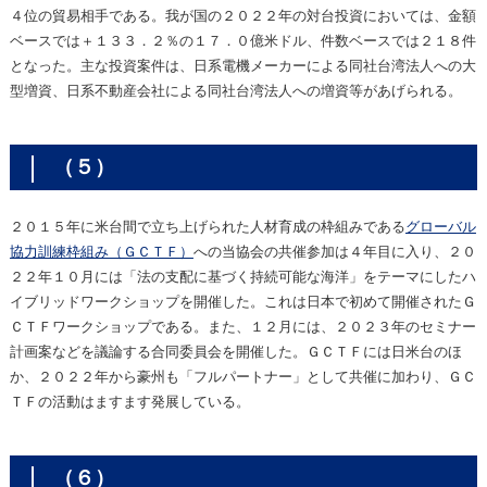
４位の貿易相手である。我が国の２０２２年の対台投資においては、金額
ベースでは＋１３３．２％の１７．０億米ドル、件数ベースでは２１８件
となった。主な投資案件は、日系電機メーカーによる同社台湾法人への大
型増資、日系不動産会社による同社台湾法人への増資等があげられる。
（５）
２０１５年に米台間で立ち上げられた人材育成の枠組みである
グローバル
協力訓練枠組み（ＧＣＴＦ）
への当協会の共催参加は４年目に入り、２０
２２年１０月には「法の支配に基づく持続可能な海洋」をテーマにしたハ
イブリッドワークショップを開催した。これは日本で初めて開催されたＧ
ＣＴＦワークショップである。また、１２月には、２０２３年のセミナー
計画案などを議論する合同委員会を開催した。ＧＣＴＦには日米台のほ
か、２０２２年から豪州も「フルパートナー」として共催に加わり、ＧＣ
ＴＦの活動はますます発展している。
（６）