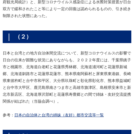
府観光局統計）と、新型コロナウイルス感染症による水際対策措置が日台
双方で緩和されたこと等により一定の回復は認められるものの、引き続き
制限された状態にあった。
（２）
日本と台湾との地方自治体間交流について、新型コロナウイルスの影響で
日台の往来が困難な状況にありながらも、２０２２年度には、千葉県銚子
市と桃園市、北海道白老町と花蓮県秀林郷、北海道浦河町と花蓮県新城
郷、北海道釧路市と花蓮県花蓮市、熊本県南阿蘇村と屏東県東港鎮、長崎
県東彼杵町と台中市和平区、大分県玖珠町と彰化県彰化市、熊本県益城町
と台中市大甲区、鹿児島県南さつま市と高雄市旗津区、島根県安来市と新
北市新店区、北海道厚沢部町と花蓮県寿豊郷との間で姉妹・友好交流提携
関係が結ばれた（当協会調べ）。
参考：
日本の自治体と台湾の姉妹（友好）都市交流等一覧