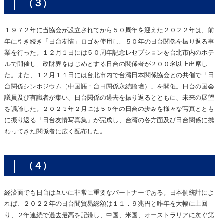
（３）
１９７２年に当協会が設立されてから５０周年を迎えた２０２２年は、前
年に引き続き「日台友情」ロゴを使用し、５０年の日台関係を振り返る事
業を行った。１２月１日には５０周年記念レセプションを台北市内のホテ
ルで開催し、政財界をはじめとする日台の関係者が２００名以上出席し
た。また、１２月１１日には台北市内で台湾日本関係協会との共催で「日
台関係シンポジウム（中国語：台日関係永続論壇）」を開催。日台の国会
議員及び有識者が集い、日台関係の過去を振り返るとともに、未来の展望
を議論した。２０２３年２月には５０年の日台の歩みを様々な写真ととも
に振り返る「日台友情写真集」が完成し、台湾の各方面及び日台関係に携
わってきた関係者に広く配布した。
（４）
経済面でも日台は互いに非常に重要なパートナーである。日本側統計によ
れば、２０２２年の日台間貿易総額は１１．９兆円と昨年を大幅に上回
り、２年連続で過去最高を記録し、中国、米国、オーストラリアに次ぐ第