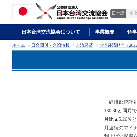
日本語
中
日本台湾交流協会について
事業概要
領事
ホーム
日台関係・台湾情報
台湾経済
台湾経済動向（202
>
>
>
経済部統計処は
130.30と
月比▲5.26
月連続のマイ
利上げの影響