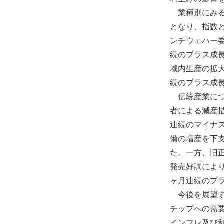
業種別にみると
となり、指数
ンチウェハー委
続のプラス成
域内生産の拡大
続のプラス成
伝統産業につ
者による減産措
連続のマイナ
備の増産を下支
た。一方、旧
発売好調により
ヶ月連続のプ
今後を展望す
チップへの需
インフレ及び