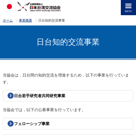
>
>
ホーム
事業概要
日台知的交流事業
日台知的交流事業
当協会は，日台間の知的交流を増進するため，以下の事業を行っていま
す。
日台若手研究者共同研究事業
当協会では，以下の公募事業を行っています。
フェローシップ事業