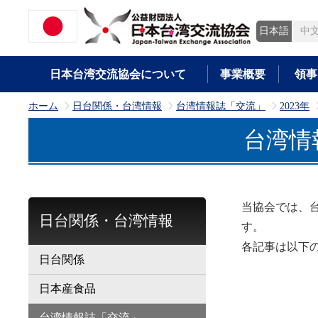
日本語
中
日本台湾交流協会について
事業概要
領事
ホーム
日台関係・台湾情報
台湾情報誌「交流」
2023年
>
>
>
台湾情
当協会では、
日台関係・台湾情報
す。
各記事は以下
日台関係
日本産食品
台湾情報誌「交流」