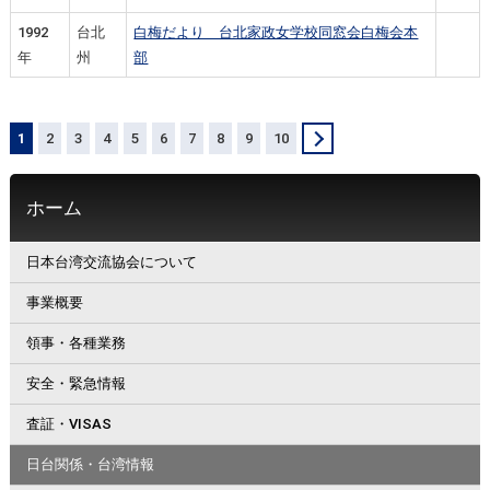
1992
台北
白梅だより 台北家政女学校同窓会白梅会本
年
州
部
1
2
3
4
5
6
7
8
9
10
＞
ホーム
日本台湾交流協会について
事業概要
領事・各種業務
安全・緊急情報
査証・VISAS
日台関係・台湾情報