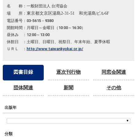
名 称：一般財団法人 台湾協会
場 所：
東京都文京区湯島2-31-51 和光湯島ビル6F
電話番号：03-5615－9380
開館時間：月曜日～金曜日（10:00～16:30）
昼休み ：12:00～13:00
休館日 ：土曜日、日曜日、祝祭日、年末年始、夏季休暇
ＵＲＬ ：
http://www.taiwankyokai.or.jp/
図書目録
逐次刊行物
同窓会関連
団体関連
新聞
その他
出版年
分類