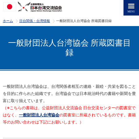
>
>
ホーム
日台関係・台湾情報
一般財団法人台湾協会 所蔵図書目録
一般財団法人台湾協会 所蔵図書目
録
一般財団法人台湾協会は、台湾関係者相互の連絡・親睦・共栄を図ること
を目的に作られた組織です。台湾協会では日本統治時代の書籍や新聞を豊
富に取り揃えています。
（※こちらの書籍は、公益財団法人交流協会 日台交流センターの図書室で
はなく、
一般財団法人台湾協会
の図書室に所蔵されているものです。書籍
等のお問い合わせは下記にお願いします。）