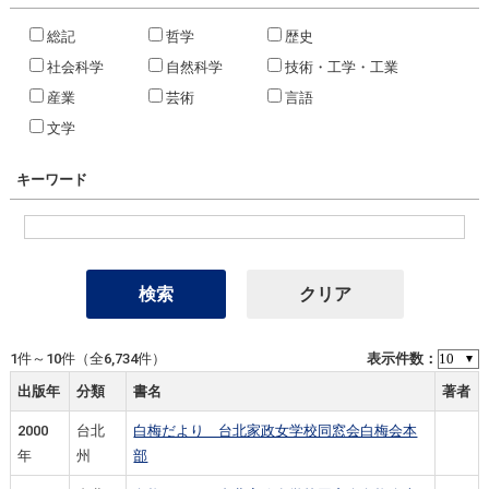
総記
哲学
歴史
社会科学
自然科学
技術・工学・工業
産業
芸術
言語
文学
キーワード
1件～10件（全6,734件）
表示件数：
出版年
分類
書名
著者
2000
台北
白梅だより 台北家政女学校同窓会白梅会本
年
州
部