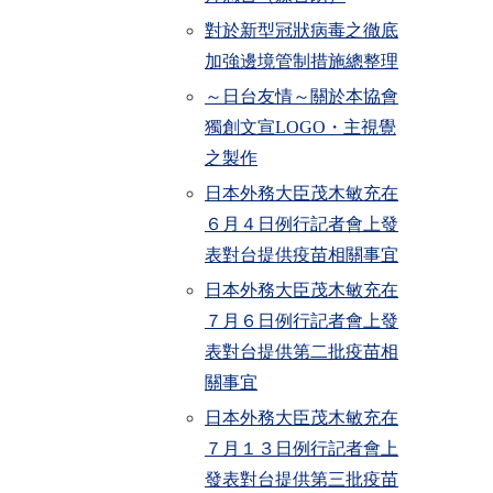
對於新型冠狀病毒之徹底
加強邊境管制措施總整理
～日台友情～關於本協會
獨創文宣LOGO・主視覺
之製作
日本外務大臣茂木敏充在
６月４日例行記者會上發
表對台提供疫苗相關事宜
日本外務大臣茂木敏充在
７月６日例行記者會上發
表對台提供第二批疫苗相
關事宜
日本外務大臣茂木敏充在
７月１３日例行記者會上
發表對台提供第三批疫苗