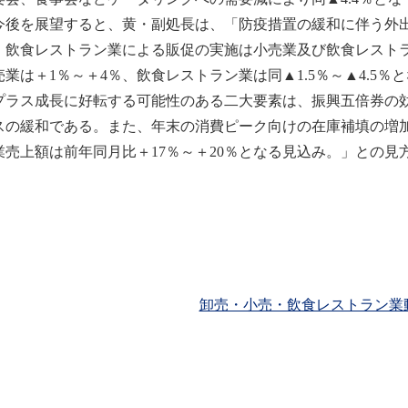
後を展望すると、黄・副処長は、「防疫措置の緩和に伴う外出
、飲食レストラン業による販促の実施は小売業及び飲食レスト
売業は＋1％～＋4％、飲食レストラン業は同▲1.5％～▲4.5
プラス成長に好転する可能性のある二大要素は、振興五倍券の
スの緩和である。また、年末の消費ピーク向けの在庫補填の増加
業売上額は前年同月比＋17％～＋20％となる見込み。」との見
卸売・小売・飲食レストラン業