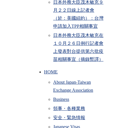
日本外務大臣茂木敏充９
月２２日線上記者會
（於：美國紐約）：台灣
申請加入TPP相關事宜
日本外務大臣茂木敏充在
１０月２６日例行記者會
上發表對台提供第六批疫
苗相關事宜（摘錄暫譯）
HOME
About Japan-Taiwan
Exchange Association
Business
領事・各種業務
安全・緊急情報
Japanese Visas