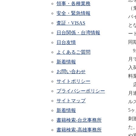
領事・各種業務
（
安全・緊急情報
バ
査証・VISAS
と
日台関係・台湾情報
ー
同
日台友情
9
よくあるご質問
月
新着情報
入
お問い合わせ
料
サイトポリシー
店
プライバシーポリシー
月
サイトマップ
ル
5
新着情報
刺
書籍検索-台北事務所
た
書籍検索-高雄事務所
や