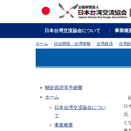
日本台湾交流協会について
事業概
ホーム
日台関係・台湾情報
台湾経済
台湾経
>
>
>
關於簽證等手續費
ホーム
経
ロ
日本台湾交流協会につい
元
て
と
事業概要
恵