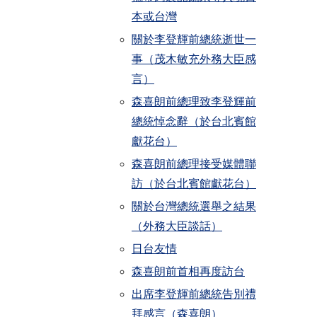
本或台灣
關於李登輝前總統逝世一
事（茂木敏充外務大臣感
言）
森喜朗前總理致李登輝前
總統悼念辭（於台北賓館
獻花台）
森喜朗前總理接受媒體聯
訪（於台北賓館獻花台）
關於台灣總統選舉之結果
（外務大臣談話）
日台友情
森喜朗前首相再度訪台
出席李登輝前總統告別禮
拜感言（森喜朗）