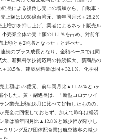
の延長による後倒し売上の増加から、自動車・
上額は1,058億台湾元、前年同月比＋28.2％
売上増加を押し上げ、業者によるネット販売ル
小売業全体の売上額の11.1％を占め、対前年
売上額とも2割増となった」と述べた。
1ヶ月連続のプラス成長となり、金額ベースでは同
拡大、新興科学技術応用の持続拡大、新商品の
8.5％、建築材料業は同＋32.1％、化学材
は573億元、前年同月比▲11.23％と5ヶ
が縮小した。黄・副処長は、「新型コロナウイ
ラン業売上額は8月に比べて好転したものの、
動が完全に回復しておらず、加えて昨年は経済
業は前年同月比▲12.8％と減少幅が縮小し
ケータリング及び団体配食業は航空旅客の減少
った。