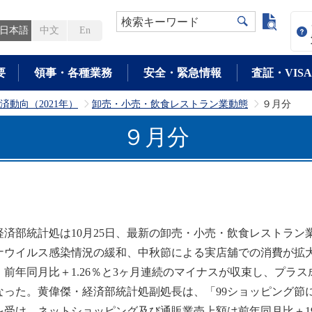
よく検
検索キーワード
日本語
中文
En
要
領事・各種業務
安全・緊急情報
査証・VISA
済動向（2021年）
卸売・小売・飲食レストラン業動態
９月分
>
>
９月分
済部統計処は10月25日、最新の卸売・小売・飲食レストラン
ナウイルス感染情況の緩和、中秋節による実店舖での消費が拡大し
、前年同月比＋1.26％と3ヶ月連続のマイナスが収束し、プラ
なった。黄偉傑・経済部統計処副処長は、「99ショッピング節
を受け、ネットショッピング及び通販業売上額は前年同月比＋19