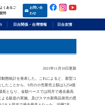
索される語
よくあるご
お問い合
質問
わせ
S
日台関係・台湾情報
日台友情
2021年11月10日更新
業動態統計を発表した。これによると、新型コ
たことから、9月の小売業売上額は3,254億
ス成長となり、金額ベースでは同月で過去最高
による販促の実施、及びスマホ新商品発売の恩
.5％と同月で過去最高となった。旧暦7月