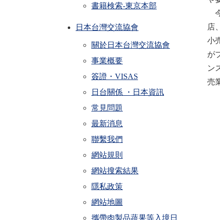
書籍検索-東京本部
今
店
日本台灣交流協會
小
關於日本台灣交流協會
が
事業概要
ン
簽證・VISAS
売
日台關係 ・日本資訊
常見問題
最新消息
聯繫我們
網站規則
網站搜索結果
隱私政策
網站地圖
攜帶肉製品蔬果等入境日