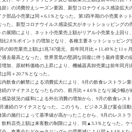
鬼節）の消費控えシーズン要因、新型コロナウイルス感染拡大
イク部品小売業は同＋6.1％となった。第3四半期の小売業ネット売
なった。新型コロナウイルス感染拡大がネットショッピングの
トの展開により、ネット小売業売上額がリアル小売業を上回り、
期比2.8％ポイントの増加となり、各種主要ネットショッピング
月の卸売業売上額は1兆747億元、前年同月比＋11.49％と1
で過去最高となった。世界景気の堅調な回復に伴う最終需要の
荷増加、原材料価格の上昇により、機械器具卸売業は前年同月比＋1
業は同＋20.7％となった。
内飲食の解禁による消費拡大により、9月の飲食レストラン業売上額
連続のマイナスとなったものの、前月比＋4.6％となり減少幅
ス感染状況の緩和による外出消費の増加から、9月の飲食レスト
ヶ月連続のマイナスとなった。このうち、ビジネス及び宴会活
激策の施行によって基準値が高かったことから、9月のレストラン
。飲料店売上額は来客数の制限により、同▲3.3％となった。
宴会、食事会などケータリングへの需要減により同▲4.4％とな