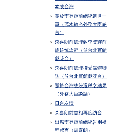
本或台灣
關於李登輝前總統逝世一
事（茂木敏充外務大臣感
言）
森喜朗前總理致李登輝前
總統悼念辭（於台北賓館
獻花台）
森喜朗前總理接受媒體聯
訪（於台北賓館獻花台）
關於台灣總統選舉之結果
（外務大臣談話）
日台友情
森喜朗前首相再度訪台
出席李登輝前總統告別禮
拜感言（森喜朗）