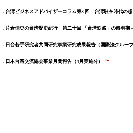
３．台湾ビジネスアドバイザーコラム第3 回 台湾駐在時代の
４．片倉佳史の台湾歴史紀行 第二十回 「台湾鉄路」の黎明
５．日台若手研究者共同研究事業研究成果報告（国際法グル
６．日本台湾交流協会事業月間報告（4月実施分）