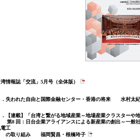
台湾情報誌「交流」5月号（全体版）
１．失われた自由と国際金融センター・香港の将来 水村太
２．【連載】「台湾と繋がる地域産業～地場産業クラスターや
第8 回：日台企業アライアンスによる新産業の創出～一般社
九電工
の取り組み 福岡賢昌・根橋玲子