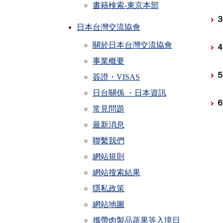
書籍検索-東京本部
日本台灣交流協會
關於日本台灣交流協會
事業概要
簽證・VISAS
日台關係 ・日本資訊
常見問題
最新消息
聯繫我們
網站規則
網站搜索結果
隱私政策
網站地圖
攜帶肉製品蔬果等入境日