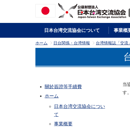
日本台湾交流協会について
事業概
ホーム
日台関係・台湾情報
台湾情報誌「交流
>
>
当
關於簽證等手續費
す
ホーム
日本台湾交流協会につい
て
事業概要