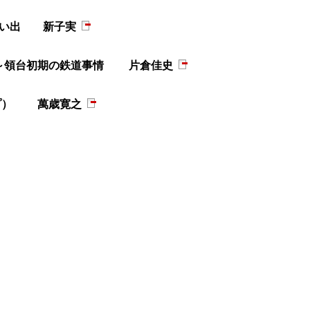
想い出 新子実
期～領台初期の鉄道事情 片倉佳史
ープ） 萬歳寛之