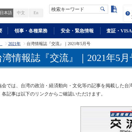
よく検
検索キーワード
日本語
中文
En
要
領事・各種業務
安全・緊急情報
査証・VISA
」
2021年
台湾情報誌『交流』｜2021年5月号
>
>
台湾情報誌『交流』｜2021年5月
協会では、台湾の政治・経済動向・文化等の記事を掲載した台
。各記事は以下のリンクからご確認いただけます。