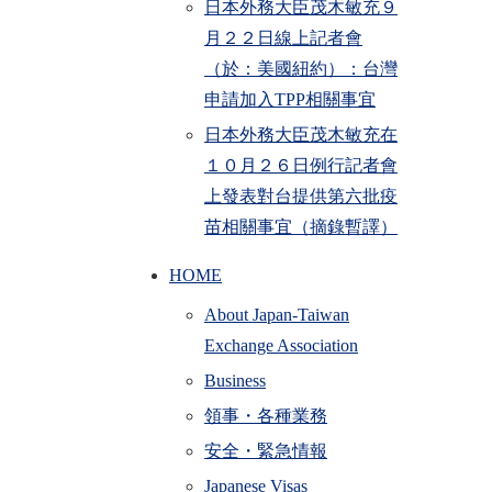
日本外務大臣茂木敏充９
月２２日線上記者會
（於：美國紐約）：台灣
申請加入TPP相關事宜
日本外務大臣茂木敏充在
１０月２６日例行記者會
上發表對台提供第六批疫
苗相關事宜（摘錄暫譯）
HOME
About Japan-Taiwan
Exchange Association
Business
領事・各種業務
安全・緊急情報
Japanese Visas