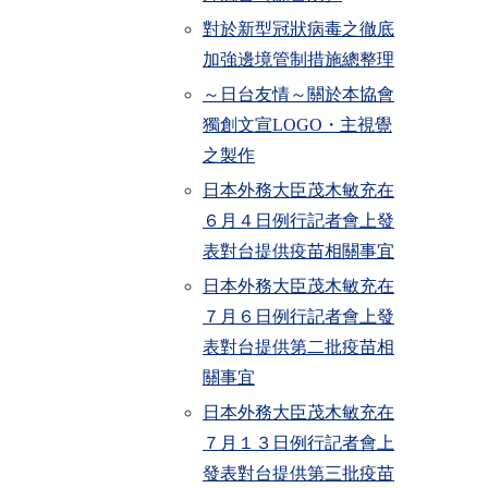
對於新型冠狀病毒之徹底
加強邊境管制措施總整理
～日台友情～關於本協會
獨創文宣LOGO・主視覺
之製作
日本外務大臣茂木敏充在
６月４日例行記者會上發
表對台提供疫苗相關事宜
日本外務大臣茂木敏充在
７月６日例行記者會上發
表對台提供第二批疫苗相
關事宜
日本外務大臣茂木敏充在
７月１３日例行記者會上
發表對台提供第三批疫苗