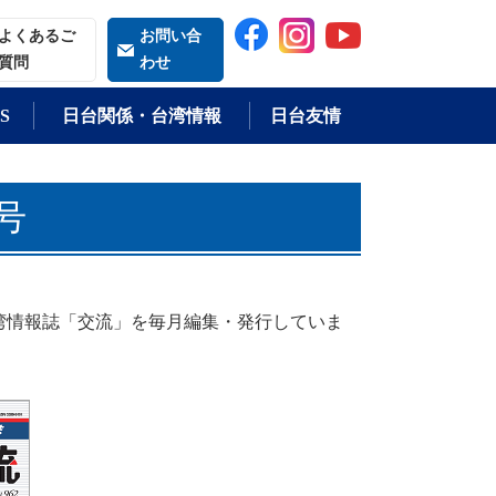
索される語
よくあるご
お問い合
質問
わせ
S
日台関係・台湾情報
日台友情
号
湾情報誌「交流」を毎月編集・発行していま