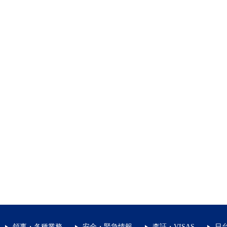
領事・各種業務
安全・緊急情報
査証・VISAS
日