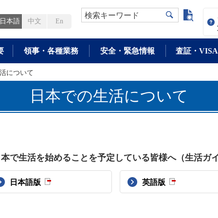
よく検
検索キーワード
日本語
中文
En
要
領事・各種業務
安全・緊急情報
査証・VISA
活について
日本での生活について
日本で生活を始めることを予定している皆様へ（生活ガ
日本語版
英語版