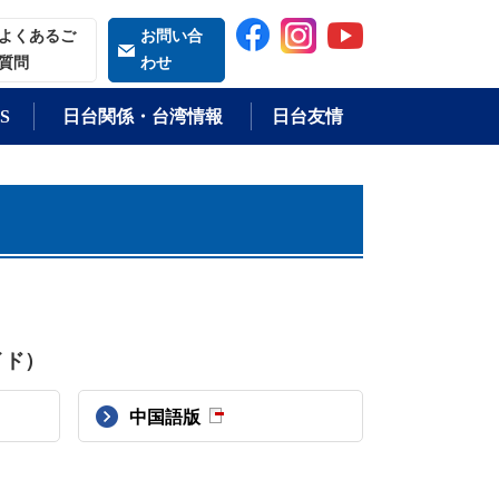
索される語
よくあるご
お問い合
質問
わせ
S
日台関係・台湾情報
日台友情
イド）
中国語版