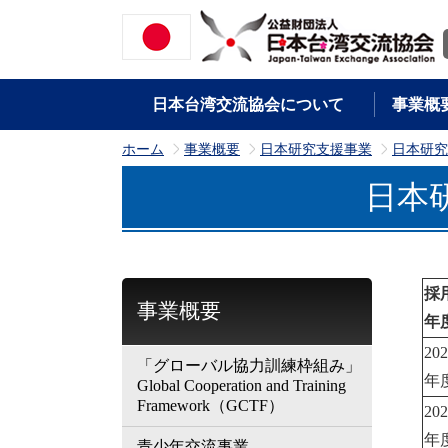
日本台湾交流協会について
事業概
ホーム
事業概要
日本研究支援事業
日本研究
>
>
>
日本
採
事業概要
年
202
「グローバル協力訓練枠組み」
年
Global Cooperation and Training
Framework（GCTF）
202
年
青少年交流事業