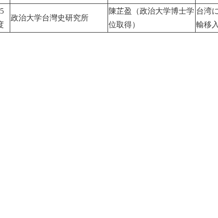
5
陳芷盈（政治大学博士学
台湾に
政治大学台灣史研究所
度
位取得）
輸移