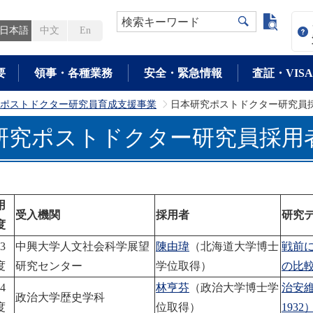
よく検
検索キーワード
日本語
中文
En
要
領事・各種業務
安全・緊急情報
査証・VISA
ポストドクター研究員育成支援事業
日本研究ポストドクター研究員
>
研究ポストドクター研究員採用
用
受入機関
採用者
研究
度
3
中興大学人文社会科学展望
陳由瑋
（北海道大学博士
戦前
度
研究センター
学位取得）
の比
4
林亨芬
（政治大学博士学
治安維
政治大学歴史学科
度
位取得）
1932