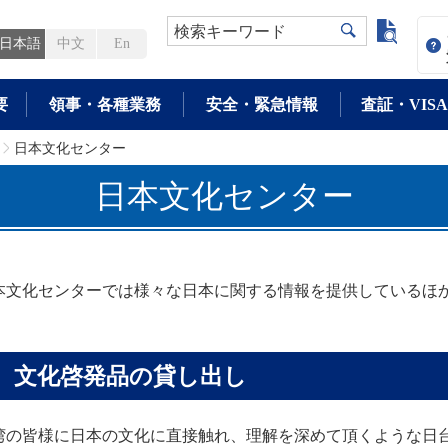
よく検
検索キーワード
日本語
中文
En
要
領事・各種業務
安全・緊急情報
査証・VISA
日本文化センター
>
日本文化センター
本文化センターでは様々な日本に関する情報を提供しているほ
文化啓発品の貸し出し
湾の皆様に日本の文化に直接触れ、理解を深めて頂くような日