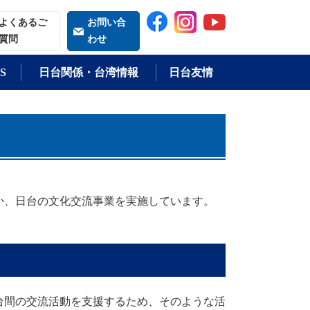
索される語
よくあるご
お問い合
質問
わせ
S
日台関係・台湾情報
日台友情
か、日台の文化交流事業を実施しています。
台間の交流活動を支援するため、そのような活