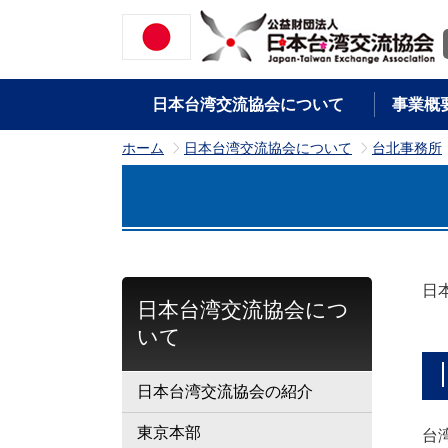
日本台湾交流協会について
事業概
ホーム
日本台湾交流協会について
台北事務所
>
>
日
日本台湾交流協会につ
いて
日本台湾交流協会の紹介
東京本部
台