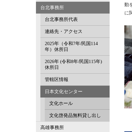
動
台北事務所
に
台北事務所代表
連絡先・アクセス
2025年（令和7年/民国114
年）休所日
2026年 (令和8年/民国115年)
休所日
管轄区情報
日本文化センター
文化ホール
文化啓発品無料貸し出し
高雄事務所