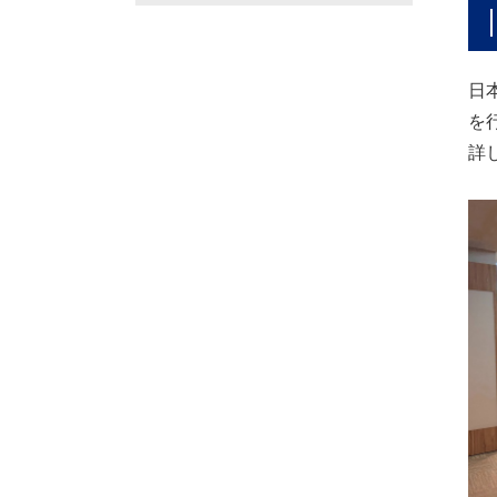
日
を
詳