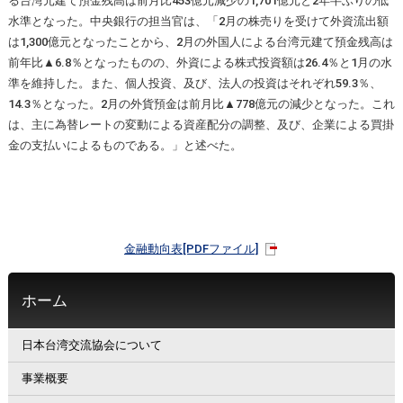
る台湾元建て預金残高は前月比453億元減少の1,701億元と2年半ぶりの低
水準となった。中央銀行の担当官は、「2月の株売りを受けて外資流出額
は1,300億元となったことから、2月の外国人による台湾元建て預金残高は
前年比▲6.8％となったものの、外資による株式投資額は26.4％と1月の水
準を維持した。また、個人投資、及び、法人の投資はそれぞれ59.3％、
14.3％となった。2月の外貨預金は前月比▲778億元の減少となった。これ
は、主に為替レートの変動による資産配分の調整、及び、企業による買掛
金の支払いによるものである。」と述べた。
金融動向表[PDFファイル]
ホーム
日本台湾交流協会について
事業概要