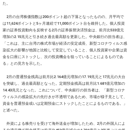
た。
2月の台湾株価指数は200ポイント超の下落となったものの、月平均で
は11,624ポイントと5ヶ月連続で11,000ポイント台を維持した。個人投資
家の証券投資動向を反映する2月の証券振替決済預金は、前月比533億元
増加の2.15兆元と引き続き過去最高額を更新した。中央銀行の担当者は、
「これは、主に台湾の株式市場が経済の安定成長、新型コロナウィルス感
染拡大の影響が他国と比較して安定していること、個人投資家や企業は資
金を口座にストックし、次の投資機会を狙っていることによるものであ
る」との見方を示した。
2月の普通預金残高は前月比2.164億元増加の17.19兆元と17兆元の大台
を突破し、過去最高額となった。定期預金残高は前月比1.681億元増加の
14.43兆元となった。これについて、中央銀行の担当者は、「新型コロナ
ウィルスの感染拡大の先行きが不透明であるため、市場が様子見として、
資金を普通預金或いは定期預金にストックしたことによるものである。」
と述べた。
外資による株売りを受けて海外送金が増加したため、2月の外国人によ