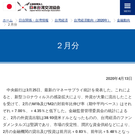
>
>
>
>
ホーム
日台関係・台湾情報
台湾経済
台湾経済動向（2020年）
金融動向
>
２月分
２月分
2020年4月13日
中央銀行は3月25日、最新のマネーサプライ統計を発表した。これによ
ると、新型コロナウィルスの感染拡大により、外資が大量に流出したこと
を受けて、2月のM1b及びM2の対前年比伸び率（期中平均ベース）はそれ
ぞれ＋7.00％、＋4.35％と低下した。金融監督管理委員会の統計による
と、2月の外資流出額は38.93億米ドルとなったものの、台湾経済のファン
ダメンタルズは堅調であり、市場の安定性、潤沢な資金供給などにより、
2月の金融機関の貸出及び投資は前月比＋0.83％、前年比＋5.48％となっ