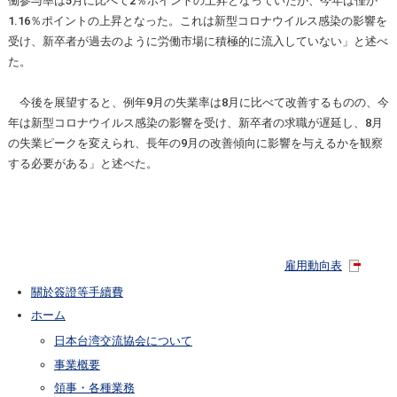
働参与率は5月に比べて2％ポイントの上昇となっていたが、今年は僅か
1.16％ポイントの上昇となった。これは新型コロナウイルス感染の影響を
受け、新卒者が過去のように労働市場に積極的に流入していない」と述べ
た。
今後を展望すると、例年9月の失業率は8月に比べて改善するものの、今
年は新型コロナウイルス感染の影響を受け、新卒者の求職が遅延し、8月
の失業ピークを変えられ、長年の9月の改善傾向に影響を与えるかを観察
する必要がある」と述べた。
雇用動向表
關於簽證等手續費
ホーム
日本台湾交流協会について
事業概要
領事・各種業務