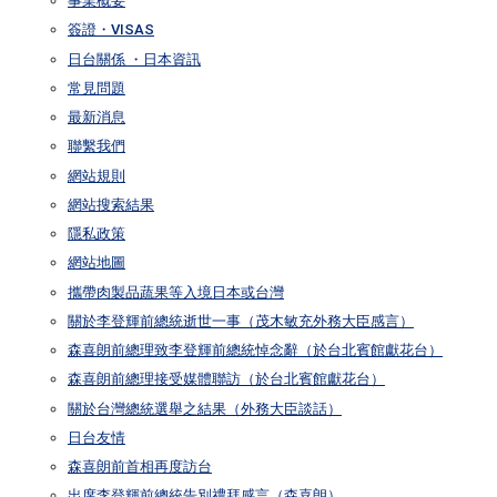
事業概要
簽證・VISAS
日台關係 ・日本資訊
常見問題
最新消息
聯繫我們
網站規則
網站搜索結果
隱私政策
網站地圖
攜帶肉製品蔬果等入境日本或台灣
關於李登輝前總統逝世一事（茂木敏充外務大臣感言）
森喜朗前總理致李登輝前總統悼念辭（於台北賓館獻花台）
森喜朗前總理接受媒體聯訪（於台北賓館獻花台）
關於台灣總統選舉之結果（外務大臣談話）
日台友情
森喜朗前首相再度訪台
出席李登輝前總統告別禮拜感言（森喜朗）