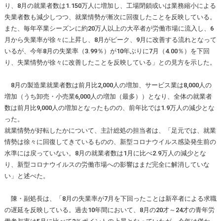
り、8月の就業者数は1.150万人に増加し、工場閉鎖或いは業務縮小による
失業者数も減少しつつ、就業情勢が漸次に回復したことを反映している。
また、毎年卒業シーズンに約20万人以上の大卒者が労働市場に流入し、6
月から失業率が徐々に上昇し、8月がピーク、9月に改善する流れとなって
いるが、今年8月の失業率（3.99％）が10年ぶりに7月（4.00％）を下回
り、失業情勢が徐々に改善したことを反映している」との見方を示した。
8月の製造業就業者数は前月比2,000人の増加、サービス業は8,000人の
増加（うち卸売・小売業6,000人の増加（最多））となり、全体の就業者
数は前月比9,000人の増加となったものの、前年比では1.9万人の減少とな
った。
就業情勢が好転したかについて、主計総処の担当者は、「足元では、就業
情勢は徐々に回復してきているものの、新型コロナウイルス感染発生前の
水準には戻っていない。8月の就業者数は1月に比べ2.9万人の減少とな
り、新型コロナウイルスの労働市場への影響はまだ完全に解消していな
い」と述べた。
陳・副処長は、「8月の失業率が7月を下回ったことは新卒者による求職
の遅延を反映している。過去10年間において、8月の20才～24才の青年労