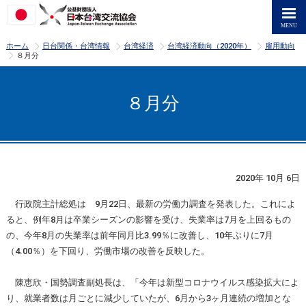
>
>
>
>
ホーム
日台関係・台湾情報
台湾経済
台湾経済動向（2020年）
雇用動向
>
８月分
８月分
2020年 10月 6日
行政院主計総処は 9月22日、最新の労働力調査を発表した。これによ
ると、例年8月は卒業シーズンの影響を受け、失業率は7月を上回るもの
の、今年8月の失業率は前年同月比3.99％に改善し、10年ぶりに7月
（4.00％）を下回り、労働市場の改善を反映した。
陳恵欣・国勢調査副処長は、「今年は新型コロナウイルス感染拡大によ
り、就業者数は月ごとに減少していたが、6月から3ヶ月連続の増加とな