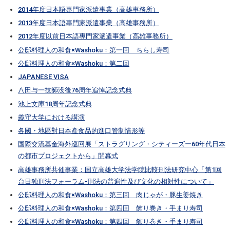
2014年度日本語專門家派遣事業（高雄事務所）
2013年度日本語專門家派遣事業（高雄事務所）
2012年度以前日本語專門家派遣事業（高雄事務所）
公邸料理人の和食×Washoku：第一回 ちらし寿司
公邸料理人の和食×Washoku：第二回
JAPANESE VISA
八田与一技師没後76周年追悼記念式典
池上文庫18周年記念式典
義守大学における講演
各國・地區對日本產食品的進口管制情形等
国際交流基金海外巡回展「ストラグリング・シティーズー60年代日本
の都市プロジェクトから」開幕式
高雄事務所共催事業：国立高雄大学法学院比較刑法研究中心「第1回
台日独刑法フォーラム-刑法の普遍性及び文化の相対性について」
公邸料理人の和食×Washoku：第三回 肉じゃが・豚生姜焼き
公邸料理人の和食×Washoku：第四回 飾り巻き・手まり寿司
公邸料理人の和食×Washoku：第四回 飾り巻き・手まり寿司