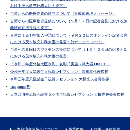
おける茂木敏充外務大臣の発言）
台湾からの医療物資の供与について（菅義偉総理メッセージ）
台湾からの医療物資提供について（９月１７日の記者会見における加
藤勝信官房長官の発言）
台湾によるTPP加入申請について（９月２２日のオンライン記者会見
における茂木敏充外務大臣の発言：於米ニューヨーク）
台湾への６回目のワクチンの提供について（１０月２６日の記者会見
における茂木敏充外務大臣の発言）
「令和３年度外務大臣表彰」表彰式実施（滅火器 Fire EX.）
令和三年度天皇誕生日祝賀レセプション 泉裕泰代表挨拶
令和三年度天皇誕生日祝賀レセプション 大橋光夫会長挨拶
toppage(P)
日本台湾交流協会設立５０周年祝賀レセプション 大橋光夫会長挨拶
日本台湾交流協会について
事業概要
領事・各種業務