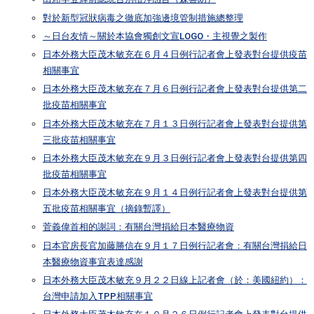
對於新型冠狀病毒之徹底加強邊境管制措施總整理
～日台友情～關於本協會獨創文宣LOGO・主視覺之製作
日本外務大臣茂木敏充在６月４日例行記者會上發表對台提供疫苗
相關事宜
日本外務大臣茂木敏充在７月６日例行記者會上發表對台提供第二
批疫苗相關事宜
日本外務大臣茂木敏充在７月１３日例行記者會上發表對台提供第
三批疫苗相關事宜
日本外務大臣茂木敏充在９月３日例行記者會上發表對台提供第四
批疫苗相關事宜
日本外務大臣茂木敏充在９月１４日例行記者會上發表對台提供第
五批疫苗相關事宜（摘錄暫譯）
菅義偉首相的謝詞：有關台灣捐給日本醫療物資
日本官房長官加藤勝信在９月１７日例行記者會：有關台灣捐給日
本醫療物資事宜表達感謝
日本外務大臣茂木敏充９月２２日線上記者會（於：美國紐約）：
台灣申請加入TPP相關事宜