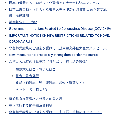
日本の最新ＦＡ・ロボット化事情セミナー申し込みフォーム
日本工廠自動化（ＦＡ）及機器人導入現況研討會暨 日台企業交流
會 活動通知
活動報告トップver
Government Initiatives Related to Coronavirus Disease (COVID-19)
IMPORTANT NOTICE ON NEW RESTRICTIONS RELATED TO NOVEL
CORONAVIRUS
李登輝元総統のご逝去を受けて（茂木敏充外務大臣のメッセージ）
New measures to drastically strengthen border measures
台湾出入境時の注意事項（持ち出し、持ち込み関係）
加熱式たばこ・電子たばこ
現金・貴金属等
食品（肉製品、卵・卵製品、果物・野菜など）
ペット（犬、猫など）
關於具有在留資格之外國人的重入境
重入境時必要的手續及資料等
李登輝元総統のご逝去を受けて（安倍晋三首相のメッセージ）