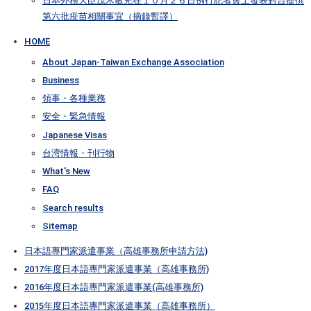
日本外務大臣茂木敏充在１０月２６日例行記者會上發表對台提供
第六批疫苗相關事宜（摘錄暫譯）
HOME
About Japan-Taiwan Exchange Association
Business
領事・各種業務
安全・緊急情報
Japanese Visas
台湾情報・刊行物
What's New
FAQ
Search results
Sitemap
日本語專門家派遣事業（高雄事務所申請方法)
2017年度日本語專門家派遣事業（高雄事務所)
2016年度日本語專門家派遣事業(高雄事務所)
2015年度日本語專門家派遣事業（高雄事務所）