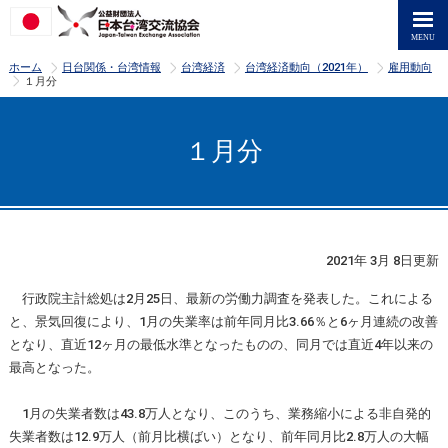
>
>
>
>
ホーム
日台関係・台湾情報
台湾経済
台湾経済動向（2021年）
雇用動向
>
１月分
１月分
2021年 3月 8日更新
行政院主計総処は2月25日、最新の労働力調査を発表した。これによる
と、景気回復により、1月の失業率は前年同月比3.66％と6ヶ月連続の改善
となり、直近12ヶ月の最低水準となったものの、同月では直近4年以来の
最高となった。
1月の失業者数は43.8万人となり、このうち、業務縮小による非自発的
失業者数は12.9万人（前月比横ばい）となり、前年同月比2.8万人の大幅