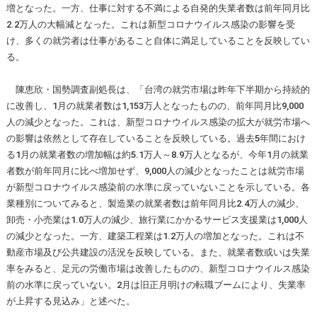
増となった。一方、仕事に対する不満による自発的失業者数は前年同月比
2.2万人の大幅減となった。これは新型コロナウイルス感染の影響を受
け、多くの就労者は仕事があること自体に満足していることを反映してい
る。
陳恵欣・国勢調査副処長は、「台湾の就労市場は昨年下半期から持続的
に改善し、1月の就業者数は1,153万人となったものの、前年同月比9,000
人の減少となった。これは、新型コロナウイルス感染の拡大が就労市場へ
の影響は依然として存在していることを反映している。過去5年間におけ
る1月の就業者数の増加幅は約5.1万人～8.9万人となるが、今年1月の就業
者数が前年同月に比べ増加せず、9,000人の減少となったことは就労市場
が新型コロナウイルス感染前の水準に戻っていないことを示している。各
業種別についてみると、製造業の就業者数は前年同月比2.4万人の減少、
卸売・小売業は1.0万人の減少、旅行業にかかるサービス支援業は1,000人
の減少となった。一方、建築工程業は1.2万人の増加となった。これは不
動産市場及び公共建設の活況を反映している。また、就業者数或いは失業
率をみると、足元の労働市場は改善したものの、新型コロナウイルス感染
前の水準に戻っていない。2月は旧正月明けの転職ブームにより、失業率
が上昇する見込み」と述べた。