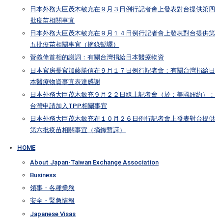
日本外務大臣茂木敏充在９月３日例行記者會上發表對台提供第四
批疫苗相關事宜
日本外務大臣茂木敏充在９月１４日例行記者會上發表對台提供第
五批疫苗相關事宜（摘錄暫譯）
菅義偉首相的謝詞：有關台灣捐給日本醫療物資
日本官房長官加藤勝信在９月１７日例行記者會：有關台灣捐給日
本醫療物資事宜表達感謝
日本外務大臣茂木敏充９月２２日線上記者會（於：美國紐約）：
台灣申請加入TPP相關事宜
日本外務大臣茂木敏充在１０月２６日例行記者會上發表對台提供
第六批疫苗相關事宜（摘錄暫譯）
HOME
About Japan-Taiwan Exchange Association
Business
領事・各種業務
安全・緊急情報
Japanese Visas