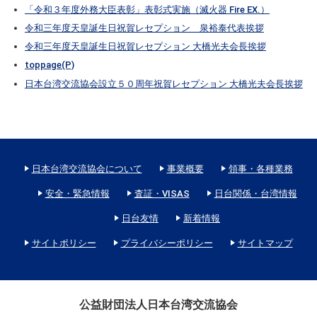
「令和３年度外務大臣表彰」表彰式実施（滅火器 Fire EX.）
令和三年度天皇誕生日祝賀レセプション 泉裕泰代表挨拶
令和三年度天皇誕生日祝賀レセプション 大橋光夫会長挨拶
toppage(P)
日本台湾交流協会設立５０周年祝賀レセプション 大橋光夫会長挨拶
日本台湾交流協会について
事業概要
領事・各種業務
安全・緊急情報
査証・VISAS
日台関係・台湾情報
日台友情
新着情報
サイトポリシー
プライバシーポリシー
サイトマップ
公益財団法人日本台湾交流協会