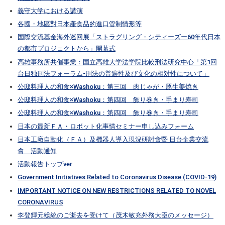
義守大学における講演
各國・地區對日本產食品的進口管制情形等
国際交流基金海外巡回展「ストラグリング・シティーズー60年代日本
の都市プロジェクトから」開幕式
高雄事務所共催事業：国立高雄大学法学院比較刑法研究中心「第1回
台日独刑法フォーラム-刑法の普遍性及び文化の相対性について」
公邸料理人の和食×Washoku：第三回 肉じゃが・豚生姜焼き
公邸料理人の和食×Washoku：第四回 飾り巻き・手まり寿司
公邸料理人の和食×Washoku：第四回 飾り巻き・手まり寿司
日本の最新ＦＡ・ロボット化事情セミナー申し込みフォーム
日本工廠自動化（ＦＡ）及機器人導入現況研討會暨 日台企業交流
會 活動通知
活動報告トップver
Government Initiatives Related to Coronavirus Disease (COVID-19)
IMPORTANT NOTICE ON NEW RESTRICTIONS RELATED TO NOVEL
CORONAVIRUS
李登輝元総統のご逝去を受けて（茂木敏充外務大臣のメッセージ）