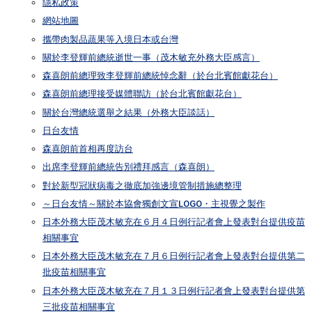
隱私政策
網站地圖
攜帶肉製品蔬果等入境日本或台灣
關於李登輝前總統逝世一事（茂木敏充外務大臣感言）
森喜朗前總理致李登輝前總統悼念辭（於台北賓館獻花台）
森喜朗前總理接受媒體聯訪（於台北賓館獻花台）
關於台灣總統選舉之結果（外務大臣談話）
日台友情
森喜朗前首相再度訪台
出席李登輝前總統告別禮拜感言（森喜朗）
對於新型冠狀病毒之徹底加強邊境管制措施總整理
～日台友情～關於本協會獨創文宣LOGO・主視覺之製作
日本外務大臣茂木敏充在６月４日例行記者會上發表對台提供疫苗
相關事宜
日本外務大臣茂木敏充在７月６日例行記者會上發表對台提供第二
批疫苗相關事宜
日本外務大臣茂木敏充在７月１３日例行記者會上發表對台提供第
三批疫苗相關事宜