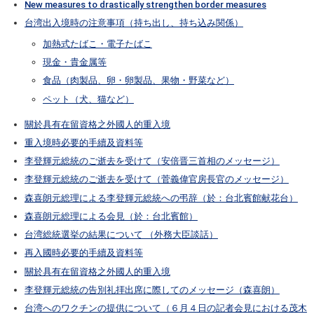
New measures to drastically strengthen border measures
台湾出入境時の注意事項（持ち出し、持ち込み関係）
加熱式たばこ・電子たばこ
現金・貴金属等
食品（肉製品、卵・卵製品、果物・野菜など）
ペット（犬、猫など）
關於具有在留資格之外國人的重入境
重入境時必要的手續及資料等
李登輝元総統のご逝去を受けて（安倍晋三首相のメッセージ）
李登輝元総統のご逝去を受けて（菅義偉官房長官のメッセージ）
森喜朗元総理による李登輝元総統への弔辞（於：台北賓館献花台）
森喜朗元総理による会見（於：台北賓館）
台湾総統選挙の結果について （外務大臣談話）
再入國時必要的手續及資料等
關於具有在留資格之外國人的重入境
李登輝元総統の告別礼拝出席に際してのメッセージ（森喜朗）
台湾へのワクチンの提供について（６月４日の記者会見における茂木