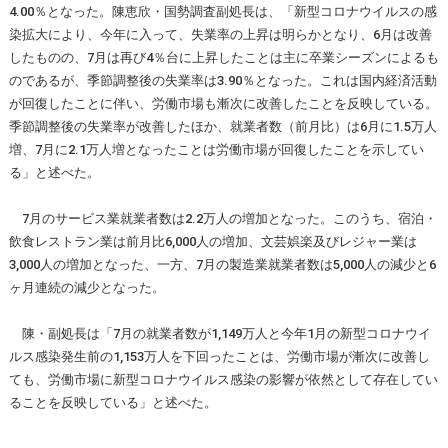
4.00％となった。陳恵欣・国勢調査副処長は、「新型コロナウイルスの感
染拡大により、今年に入って、失業率の上昇は明らかとなり、6月は改善
したものの、7月は再び4％台に上昇したことは主に卒業シーズンによるも
のであるが、季節調整後の失業率は3.90％となった。これは国内経済活動
が回復したことに伴い、労働市場も漸次に改善したことを反映している。
季節調整後の失業率が改善したほか、就業者数（前月比）は6月に1.5万人
増、7月に2.1万人増となったことは労働市場が回復したことを示してい
る」と述べた。
7月のサービス業就業者数は2.2万人の増加となった。このうち、宿泊・
飲食レストラン業は前月比6,000人の増加、文芸娯楽及びレジャー業は
3,000人の増加となった、一方、7月の製造業就業者数は5,000人の減少と6
ヶ月連続の減少となった。
陳・副処長は「7月の就業者数が1,149万人と今年1月の新型コロナウイ
ルス感染発生前の1,153万人を下回ったことは、労働市場が漸次に改善し
ても、労働市場に新型コロナウイルス感染の影響が依然として存在してい
ることを反映している」と述べた。