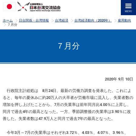
>
>
>
>
ホーム
日台関係・台湾情報
台湾経済
台湾経済動向（2020年）
雇用動向
>
７月分
７月分
2020年 9月 10日
行政院主計総処は 8月24日、最新の労働力調査を発表した。これによ
ると、毎年の夏休みに約20万人の大卒者が労働市場に流入し、失業者数の
増加を押し上げたことから、7月の失業率は前年同月比4.00％に上昇し、
同月で過去4年の最高となった。一方、季節調整後の失業率は3.90％に改
善した。失業者数は47.9万人と同月で過去7年の最高となった。
今年3月～7月の失業率はそれぞれ3.72％、4.03％、4.07％、3.96％、