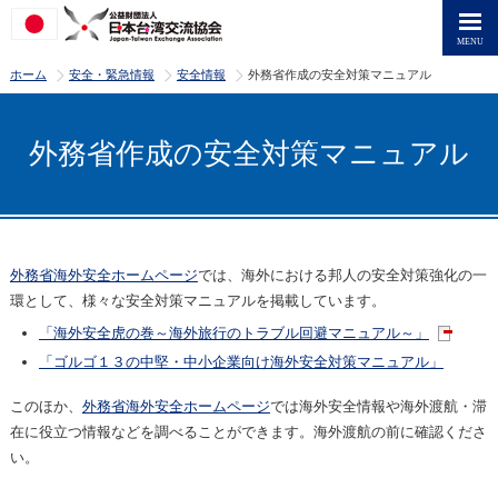
>
>
>
ホーム
安全・緊急情報
安全情報
外務省作成の安全対策マニュアル
外務省作成の安全対策マニュアル
外務省海外安全ホームページ
では、海外における邦人の安全対策強化の一
環として、様々な安全対策マニュアルを掲載しています。
「海外安全虎の巻～海外旅行のトラブル回避マニュアル～」
「ゴルゴ１３の中堅・中小企業向け海外安全対策マニュアル」
このほか、
外務省海外安全ホームページ
では海外安全情報や海外渡航・滞
在に役立つ情報などを調べることができます。海外渡航の前に確認くださ
い。