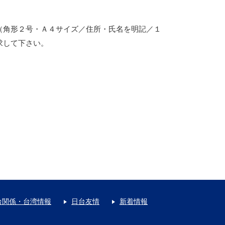
（角形２号・Ａ４サイズ／住所・氏名を明記／１
求して下さい。
台関係・台湾情報
日台友情
新着情報