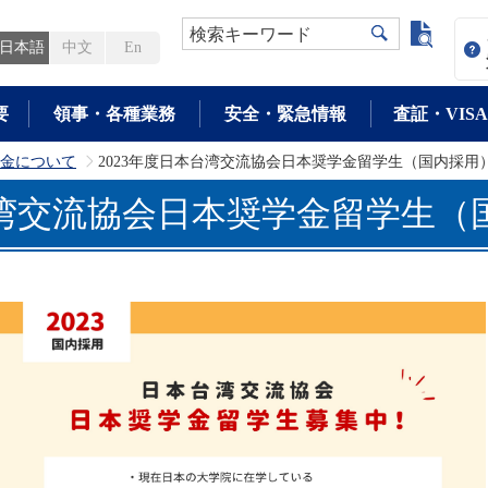
よく検
検索キーワード
日本語
中文
En
要
領事・各種業務
安全・緊急情報
査証・VISA
金について
2023年度日本台湾交流協会日本奨学金留学生（国内採用
>
台湾交流協会日本奨学金留学生