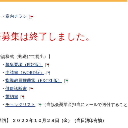
・案内チラシ
※募集は終了しました。
申請様式（郵送にて提出）】
・
募集要項（PDF版）
・
申請書（WORD版）
・
指導教員推薦状（EXCEL版）
・
健康診断書
・
誓約書
・
チェックリスト
（当協会奨学金担当にメールで送付すること
締切】
２０２２年１０月２８日（金）（当日消印有効）