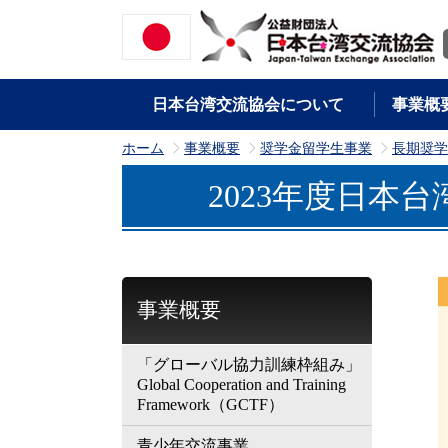
日本台湾交流協会について
事業概
ホーム
事業概要
奨学金留学生事業
長期奨学
>
>
>
2023年度日本
事業概要
「グローバル協力訓練枠組み」
Global Cooperation and Training
Framework（GCTF）
青少年交流事業