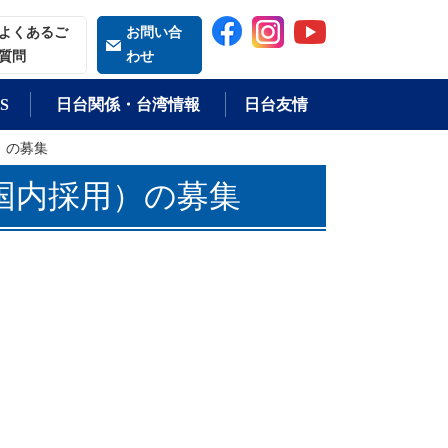
索される語
よくあるご
お問い合
質問
わせ
S
日台関係・台湾情報
日台友情
）の募集
（国内採用）の募集