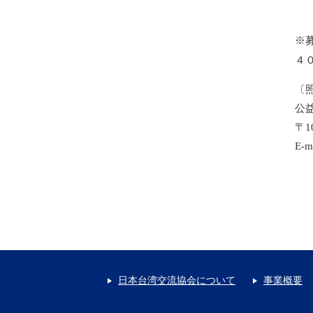
※
４
〔
公
〒1
E-m
日本台湾交流協会について
事業概要