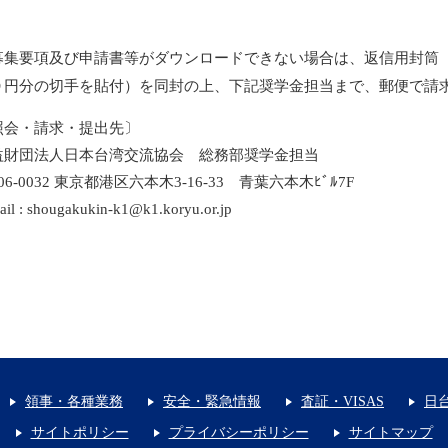
募集要項及び申請書等がダウンロードできない場合は、返信用封筒
０円分の切手を貼付）を同封の上、下記奨学金担当まで、郵便で請
照会・請求・提出先〕
益財団法人日本台湾交流協会 総務部奨学金担当
06-0032 東京都港区六本木3-16-33 青葉六本木ﾋﾞﾙ7F
ail : shougakukin-k1@k1.koryu.or.jp
領事・各種業務
安全・緊急情報
査証・VISAS
日
サイトポリシー
プライバシーポリシー
サイトマップ