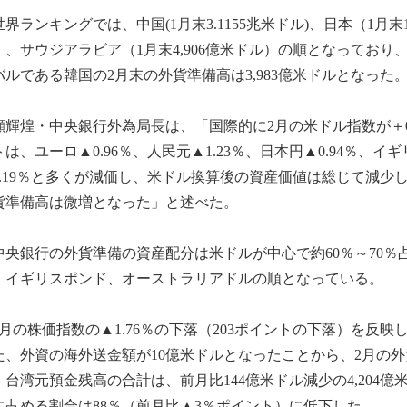
界ランキングでは、中国(1月末3.1155兆米ドル)、日本（1月末1.
）、サウジアラビア（1月末4,906億米ドル）の順となってお
バルである韓国の2月末の外貨準備高は3,983億米ドルとなった
輝煌・中央銀行外為局長は、「国際的に2月の米ドル指数が＋0
トは、ユーロ▲0.96％、人民元▲1.23％、日本円▲0.94％、イ
2.19％と多くが減価し、米ドル換算後の資産価値は総じて減
貨準備高は微増となった」と述べた。
央銀行の外貨準備の資産配分は米ドルが中心で約60％～70％
、イギリスポンド、オーストラリアドルの順となっている。
月の株価指数の▲1.76％の下落（203ポイントの下落）を反映し
た、外資の海外送金額が10億米ドルとなったことから、2月の
、台湾元預金残高の合計は、前月比144億米ドル減少の4,204
に占める割合は88％（前月比▲3％ポイント）に低下した。