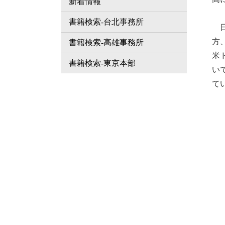
新着情報
書籍検索-台北事務所
日
方
書籍検索-高雄事務所
米
書籍検索-東京本部
い
て