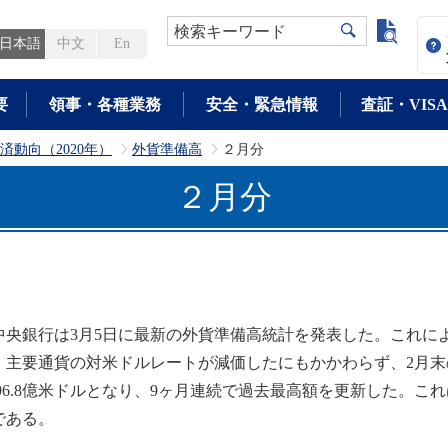
よく検
検索キーワード
日本語
中文
En
要
領事・各種業務
安全・緊急情報
査証・VISA
済動向（2020年）
外貨準備高
２月分
>
>
２月分
央銀行は3月5日に最新の外貨準備高統計を発表した。これに
、主要通貨の対米ドルレートが減価したにもかかわらず、2月末の
,796.8億米ドルとなり、9ヶ月連続で過去最高額を更新した。
である。