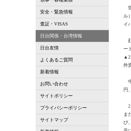
世
安全・緊急情報
ル
査証・VISAS
イ
日台関係・台湾情報
顔
日台友情
ー
▲
よくあるご質問
外
新着情報
中
お問い合わせ
円
サイトポリシー
2
プライバシーポリシー
ま
サイトマップ
び
高