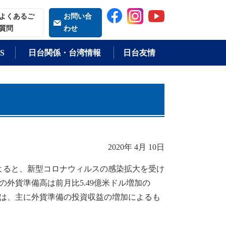
索される語
よくあるご
お問い合
質問
わせ
S
日台関係・台湾情報
日台友情
2020年 4月 10日
よると、新型コロナウィルスの感染拡大を受け
外貨準備高は前月比5.49億米ドル増加の
これは、主に外貨準備の投資収益の増加によるも