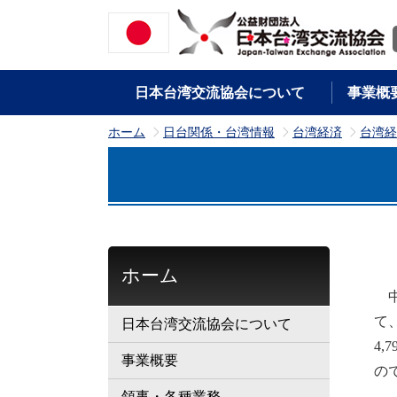
日本台湾交流協会について
事業概
ホーム
日台関係・台湾情報
台湾経済
台湾経
>
>
>
ホーム
中
て
日本台湾交流協会について
4
事業概要
の
領事・各種業務