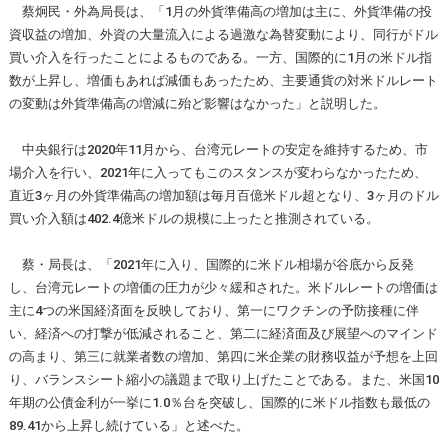
蔡炯民・外為局長は、「1月の外貨準備高の増加は主に、外貨準備の投
資収益の増加、外資の大量流入による過激な為替変動により、同行がドル
買い介入を行ったことによるものである。一方、国際的に1月の米ドル指
数が上昇し、増価もあれば減価もあったため、主要通貨の対米ドルレート
の変動は外貨準備高の増減に殆ど影響はなかった」と説明した。
中央銀行は2020年11月から、台湾元レートの安定を維持するため、市
場介入を行い、2021年に入ってもこのスタンスが変わらなかったため、
直近3ヶ月の外貨準備高の増加額は毎月百億米ドル超となり、3ヶ月のドル
買い介入額は402.4億米ドルの規模に上ったと推測されている。
蔡・局長は、「2021年に入り、国際的に米ドル相場が谷底から反発
し、台湾元レートの増価の圧力が少々緩和された。米ドルレートの増価は
主に4つの米国経済面を反映しており、第一にワクチンの予防接種に伴
い、経済への打撃が低減されること、第二に経済面及び展望へのマインド
の高まり、第三に就業者数の増加、第四に米企業の財務収益が予想を上回
り、バランスシート縮小の議題まで取り上げたことである。また、米国10
年期の公債金利が一挙に1.0％台を突破し、国際的に米ドル指数も最低の
89.41から上昇し続けている」と述べた。