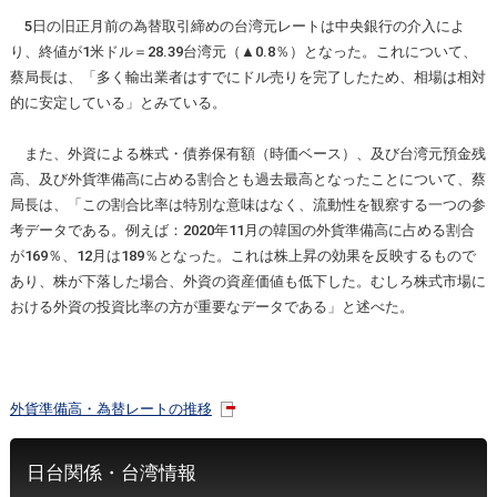
5日の旧正月前の為替取引締めの台湾元レートは中央銀行の介入によ
り、終値が1米ドル＝28.39台湾元（▲0.8％）となった。これについて、
蔡局長は、「多く輸出業者はすでにドル売りを完了したため、相場は相対
的に安定している」とみている。
また、外資による株式・債券保有額（時価ベース）、及び台湾元預金残
高、及び外貨準備高に占める割合とも過去最高となったことについて、蔡
局長は、「この割合比率は特別な意味はなく、流動性を観察する一つの参
考データである。例えば：2020年11月の韓国の外貨準備高に占める割合
が169％、12月は189％となった。これは株上昇の効果を反映するもので
あり、株が下落した場合、外資の資産価値も低下した。むしろ株式市場に
おける外資の投資比率の方が重要なデータである」と述べた。
外貨準備高・為替レートの推移
日台関係・台湾情報