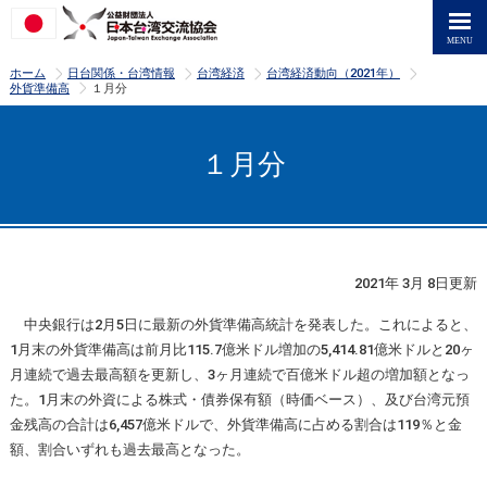
>
>
>
>
ホーム
日台関係・台湾情報
台湾経済
台湾経済動向（2021年）
>
外貨準備高
１月分
１月分
2021年 3月 8日更新
中央銀行は2月5日に最新の外貨準備高統計を発表した。これによると、
1月末の外貨準備高は前月比115.7億米ドル増加の5,414.81億米ドルと20ヶ
月連続で過去最高額を更新し、3ヶ月連続で百億米ドル超の増加額となっ
た。1月末の外資による株式・債券保有額（時価ベース）、及び台湾元預
金残高の合計は6,457億米ドルで、外貨準備高に占める割合は119％と金
額、割合いずれも過去最高となった。