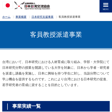
>
>
>
ホーム
事業概要
日本研究支援事業
客員教授派遣事業
客員教授派遣事業
台湾において、日本研究における人材育成に取り組み、学部・大学院にて
日本研究分野の授業を開講している大学を対象に、日本から学者・研究者
を派遣し講義を実施し、日本に興味を持つ学生に対し、当該分野について
学ぶ機会を提供するものです。これにより台湾における日本研究の促進、
若手研究者の育成に資することを目的としています。
事業実績一覧