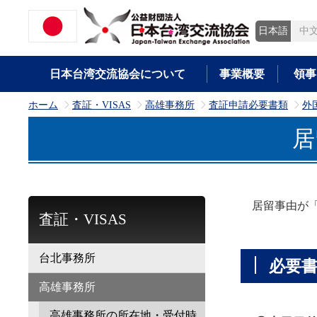
日本語
中
日本台湾交流協会について
事業概要
領事
ホーム
査証・VISAS
高雄事務所
査証申請必要書類
外
>
>
>
>
居
居留事由が「
査証・VISAS
台北事務所
必要
高雄事務所
高雄事務所の所在地・受付時