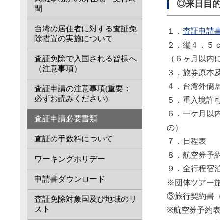
◎来日目
間
台湾の居住者に対する査証免
１．
査証申請
除措置の実施について
２．縦４．５
（６ヶ月以内
査証免除で入国される皆様へ
（注意事項）
３．旅券原本
４．台湾外僑
査証申請の注意事項(重要：
必ずお読みください)
５．重入境許
６．一ケ月以
査証申請必要書類
の）
査証の手数料について
７．日程表
８．
航空券予
ワーキングホリデー
９．全行程宿
申請書ダウンロード
※団体ツアー
③旅行契約書
査証免除対象国及び地域のリ
スト
※航空券予約