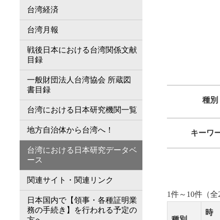
台湾経済
台湾月報
戦後日本における台湾関係文献
目録
一般財団法人台湾協会 所蔵図
書目録
種別
台湾における日本研究機関一覧
地方自治体から台湾へ！
キーワ
台湾における日本研究データベ
ース
関連サイト・関連リンク
1件～10件（全2
日本国内で【領事・各種証明業
務の手続き】を行われる予定の
時
種別
方へ