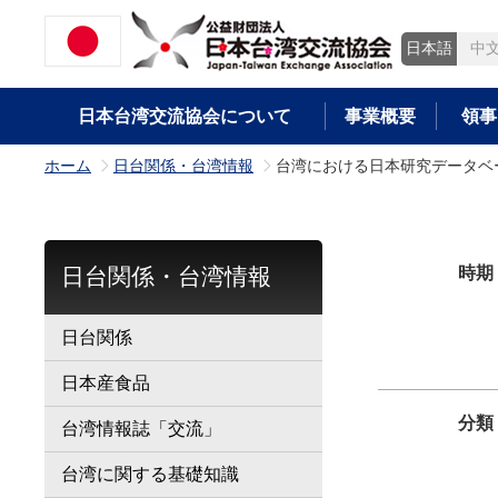
日本語
中
日本台湾交流協会について
事業概要
領事
ホーム
日台関係・台湾情報
台湾における日本研究データベ
>
>
日台関係・台湾情報
時期
日台関係
日本産食品
分類
台湾情報誌「交流」
台湾に関する基礎知識