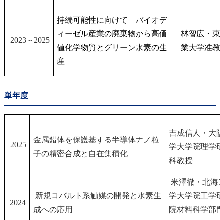
持続可能性に向けて – バイオデ
ィーゼル産業の廃棄物から高価
林智広・東
2023～2025
値化学物質とグリーン水素の生
業大学准教
産
単年度
吉成信人・大
金属錯体を保護基する半導体ナノ粒
2025
学大学院理学
子の精密合成と自在集積化
科教授
米澤徹・北海
新規コバルト系触媒の開発と水素生
学大学院工学
2024
成への応用
院材料科学部