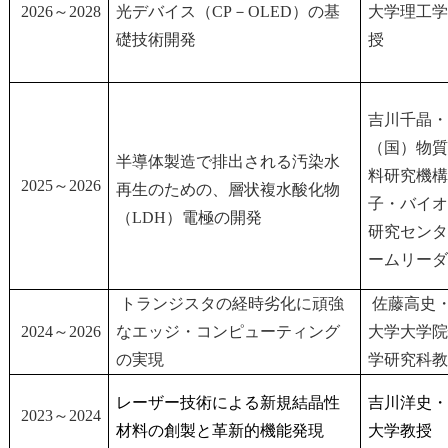
2026～2028
光デバイス（CP－OLED）の基
大学理工学
礎技術開発
授
吉川千晶・
（国）物質
半導体製造で排出される汚染水
料研究機構
2025～2026
再生のための、層状複水酸化物
子・バイオ
（LDH）電極の開発
研究センタ
ームリーダ
トランジスタの経時劣化に頑強
佐藤高史
2024～2026
なエッジ・コンピューティング
大学大学院
の実現
学研究科教
レーザー技術による新規結晶性
吉川洋史・
2023～2024
材料の創製と革新的機能発現
大学教授