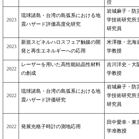
授
岩城麻子・防
琉球諸島・台湾の島弧系における地
2023
学技術研究所
震ハザード評価高度化研究
研究員
新規スピネルハロスフェア触媒の開
米澤徹・北海
2023
発と再生エネルギーへの応用
学教授
レーザーを用いた高性能結晶性材料
吉川洋史・大
2022
の創成
学教授
岩城麻子・防
琉球諸島・台湾の島弧系における地
2022
学技術研究所
震ハザード評価研究
研究員
田中愛幸・東
2022
発展光格子時計の測地応用
学准教授