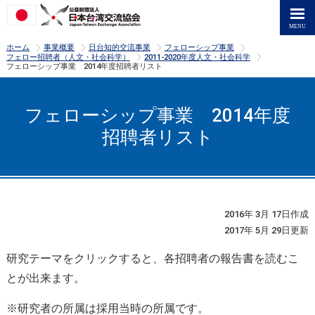
>
>
>
>
ホーム
事業概要
日台知的交流事業
フェローシップ事業
>
>
フェロー招聘者（人文・社会科学）
2011-2020年度人文・社会科学
フェローシップ事業 2014年度招聘者リスト
フェローシップ事業 2014年度
招聘者リスト
2016年 3月 17日作成
2017年 5月 29日更新
研究テーマをクリックすると、各招聘者の報告書を読むこ
とが出来ます。
※研究者の所属は採用当時の所属です。