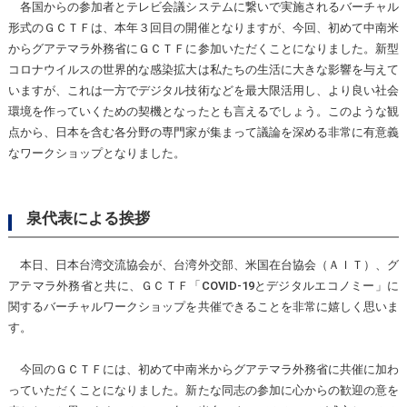
各国からの参加者とテレビ会議システムに繋いで実施されるバーチャル
形式のＧＣＴＦは、本年３回目の開催となりますが、今回、初めて中南米
からグアテマラ外務省にＧＣＴＦに参加いただくことになりました。新型
コロナウイルスの世界的な感染拡大は私たちの生活に大きな影響を与えて
いますが、これは一方でデジタル技術などを最大限活用し、より良い社会
環境を作っていくための契機となったとも言えるでしょう。このような観
点から、日本を含む各分野の専門家が集まって議論を深める非常に有意義
なワークショップとなりました。
泉代表による挨拶
本日、日本台湾交流協会が、台湾外交部、米国在台協会（ＡＩＴ）、グ
アテマラ外務省と共に、ＧＣＴＦ「COVID-19とデジタルエコノミー」に
関するバーチャルワークショップを共催できることを非常に嬉しく思いま
す。
今回のＧＣＴＦには、初めて中南米からグアテマラ外務省に共催に加わ
っていただくことになりました。新たな同志の参加に心からの歓迎の意を