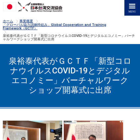
>
>
ホーム
事業概要
「グローバル協力訓練枠組み」Global Cooperation and Training
Framework（GCTF）
>
泉裕泰代表がＧＣＴＦ「新型コロナウイルスCOVID-19とデジタルエコノミー」バーチ
ャルワークショップ開幕式に出席
泉裕泰代表がＧＣＴＦ「新型コロ
ナウイルスCOVID-19とデジタル
エコノミー」バーチャルワーク
ショップ開幕式に出席