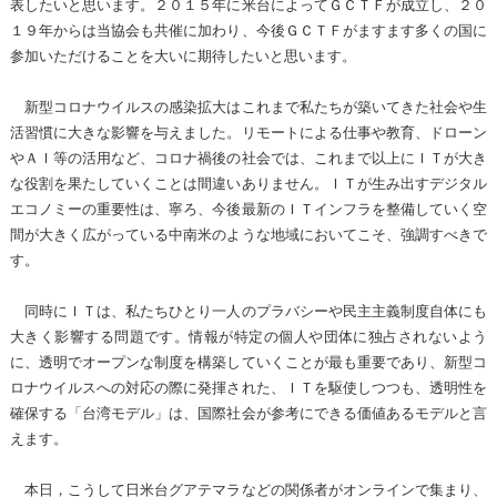
表したいと思います。２０１５年に米台によってＧＣＴＦが成立し、２０
１９年からは当協会も共催に加わり、今後ＧＣＴＦがますます多くの国に
参加いただけることを大いに期待したいと思います。
新型コロナウイルスの感染拡大はこれまで私たちが築いてきた社会や生
活習慣に大きな影響を与えました。リモートによる仕事や教育、ドローン
やＡＩ等の活用など、コロナ禍後の社会では、これまで以上にＩＴが大き
な役割を果たしていくことは間違いありません。ＩＴが生み出すデジタル
エコノミーの重要性は、寧ろ、今後最新のＩＴインフラを整備していく空
間が大きく広がっている中南米のような地域においてこそ、強調すべきで
す。
同時にＩＴは、私たちひとり一人のプラバシーや民主主義制度自体にも
大きく影響する問題です。情報が特定の個人や団体に独占されないよう
に、透明でオープンな制度を構築していくことが最も重要であり、新型コ
ロナウイルスへの対応の際に発揮された、ＩＴを駆使しつつも、透明性を
確保する「台湾モデル」は、国際社会が参考にできる価値あるモデルと言
えます。
本日，こうして日米台グアテマラなどの関係者がオンラインで集まり、