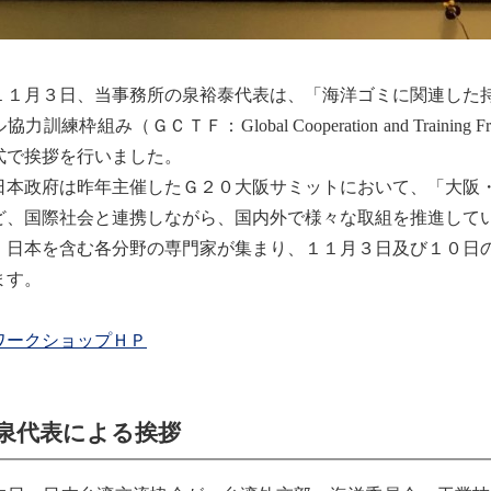
１月３日、当事務所の泉裕泰代表は、「海洋ゴミに関連した持
協力訓練枠組み（ＧＣＴＦ：Global Cooperation and Train
式で挨拶を行いました。
本政府は昨年主催したＧ２０大阪サミットにおいて、「大阪・
ど、国際社会と連携しながら、国内外で様々な取組を推進して
、日本を含む各分野の専門家が集まり、１１月３日及び１０日
ます。
ワークショップＨＰ
泉代表による挨拶