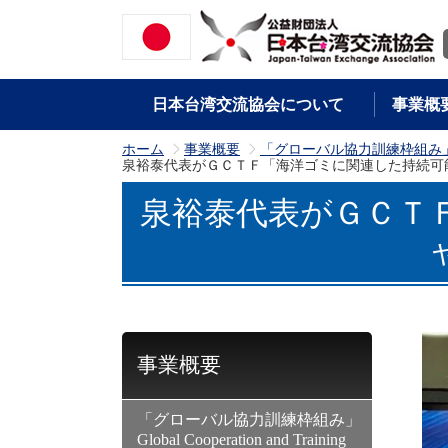
日本台湾交流協会について
事業概
ホーム
事業概要
「グローバル協力訓練枠組み」Global C
>
>
泉裕泰代表がＧＣＴＦ「海洋ゴミに関連した持続可
泉裕泰代表がＧＣＴ
事業概要
「グローバル協力訓練枠組み」
Global Cooperation and Training