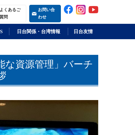
索される語
よくあるご
お問い合
質問
わせ
S
日台関係・台湾情報
日台友情
能な資源管理」バーチ
拶