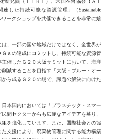
術研究院（ＩＴＲＩ）、米国在台協会（ＡＩ
持続可能な資源管理」（Sustainable
is）に関するバーチャルワークショップを共催できることを非常に嬉
は、一部の国や地域だけではなく、全世界が
ＤＧｓの達成にコミットし、持続可能な資源管
年主催したＧ２０大阪サミットにおいて、海洋
で削減することを目指す「大阪・ブルー・オー
国から成るＧ２０の場で、課題の解決に向けた
日本国内においては「プラスチック・スマー
ど民間セクターからも広範なアイデアを募り、
取組を強化しています。また、国際社会との協
じた支援により、廃棄物管理に関する能力構築