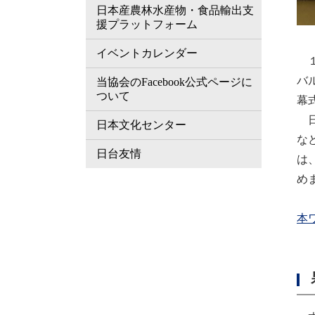
日本産農林水産物・食品輸出支
援プラットフォーム
イベントカレンダー
１
バル
当協会のFacebook公式ページに
ついて
幕
日
日本文化センター
な
日台友情
は
め
本