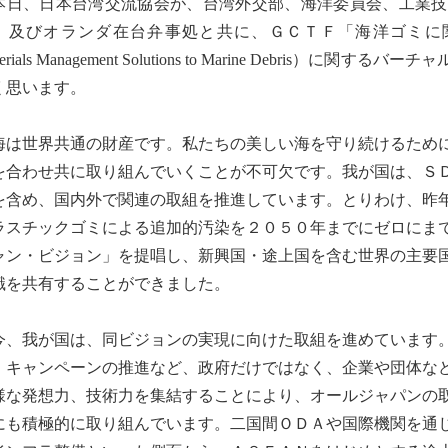
日、日本台湾交流協会が、台湾外交部、海洋委員会、工業技
）及びオランダ在台弁事処と共に、ＧＣＴＦ「海洋ゴミに関連した
terials Management Solutions to Marine Debr
く思います。
は世界共通の財産です。私たちの美しい海を守り続けるために
を合わせ共に取り組んでいくことが不可欠です。我が国は、Ｓ
を含め、国内外で関連の取組を推進しています。とりわけ、昨
ラスチックゴミによる追加的汚染を２０５０年までにゼロにま
ャン・ビジョン」を提唱し、新興国・途上国を含む世界の主要
識を共有することができました。
、我が国は、同ビジョンの実現に向けた取組を進めています。
」キャンペーンの推進など、政府だけではなく、企業や団体な
様な発想力、技術力を集結することにより、オールジャパンの
にも積極的に取り組んでいます。二国間ＯＤＡや国際機関を通