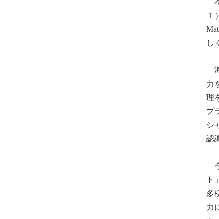
本
Ｔ
Ma
し
海
力
理
プ
シ
認
今
ト
多
力