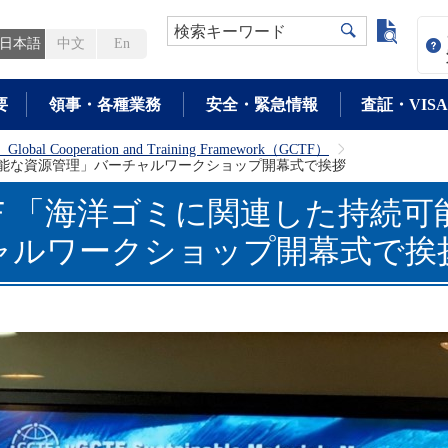
よく検
検索キーワード
日本語
中文
En
要
領事・各種業務
安全・緊急情報
査証・VISA
ooperation and Training Framework（GCTF）
>
能な資源管理」バーチャルワークショップ開幕式で挨拶
Ｆ「海洋ゴミに関連した持続可
ャルワークショップ開幕式で挨