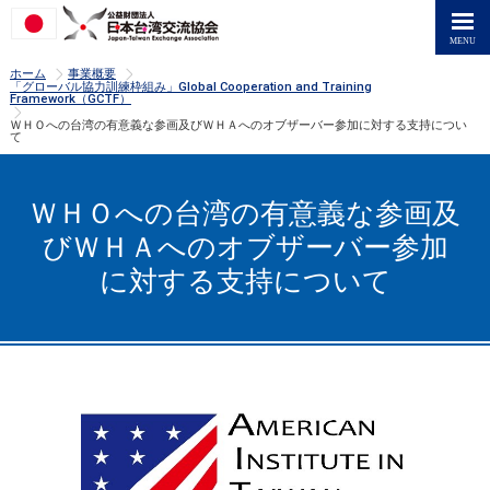
>
>
ホーム
事業概要
「グローバル協力訓練枠組み」Global Cooperation and Training
Framework（GCTF）
>
ＷＨＯへの台湾の有意義な参画及びＷＨＡへのオブザーバー参加に対する支持につい
て
ＷＨＯへの台湾の有意義な参画及
びＷＨＡへのオブザーバー参加
に対する支持について