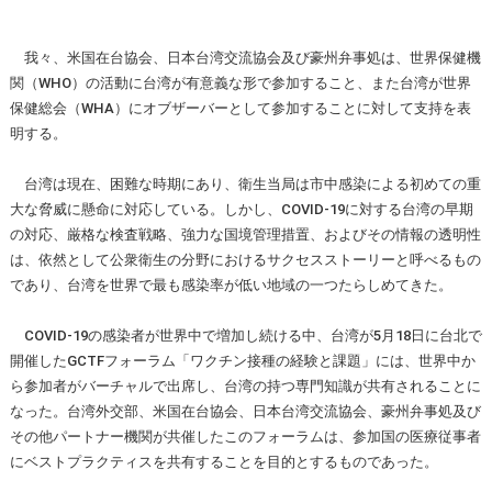
我々、米国在台協会、日本台湾交流協会及び豪州弁事処は、世界保健機
関（WHO）の活動に台湾が有意義な形で参加すること、また台湾が世界
保健総会（WHA）にオブザーバーとして参加することに対して支持を表
明する。
台湾は現在、困難な時期にあり、衛生当局は市中感染による初めての重
大な脅威に懸命に対応している。しかし、COVID-19に対する台湾の早期
の対応、厳格な検査戦略、強力な国境管理措置、およびその情報の透明性
は、依然として公衆衛生の分野におけるサクセスストーリーと呼べるもの
であり、台湾を世界で最も感染率が低い地域の一つたらしめてきた。
COVID-19の感染者が世界中で増加し続ける中、台湾が5月18日に台北で
開催したGCTFフォーラム「ワクチン接種の経験と課題」には、世界中か
ら参加者がバーチャルで出席し、台湾の持つ専門知識が共有されることに
なった。台湾外交部、米国在台協会、日本台湾交流協会、豪州弁事処及び
その他パートナー機関が共催したこのフォーラムは、参加国の医療従事者
にベストプラクティスを共有することを目的とするものであった。