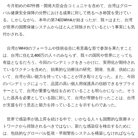
今月初めのG7外務・開発大臣会合コミュニケを含めて、台湾はグロー
バル健康安全保障の分野における成果に対して然るべき称賛を受けてい
る。しかしながら、本年の第74回WHAが始まったが、我々はまた、台湾
が世界の国際保健システムからほとんど排除されているという事実にも気
付かされる。
台湾がWHOのフォーラムや技術会合に有意義な形で参加を果たすこと
は、台湾に住む2,400万の人々のみならず、我々の国民や世界にとっても
有益となるだろう。今回のパンデミックをきっかけに、実用化が期待され
ているワクチンを含めた、効果的な治療法の研究、開発、生産、供給にお
いて、台湾が高い能力を持っていることが浮き彫りとなった。また、今回
のパンデミックによって、品質の高い個人用保護具の信頼できるサプライ
ヤーとして、台湾が重要な地位を占めていることも明らかになった。そう
した器具を必要としている国に対して、台湾が寄贈を行ったことは、台湾
が支援を行う意志と能力を持っていることを示すものであった。
世界で感染率が急上昇を続ける中で、いかなる人々も国際的な医療ネッ
トワークから排除されるべきではない。新たな感染症を検出するために
は、包括的なグローバル監視・早期警告システムを構築しなければならな