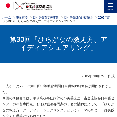
>
>
>
>
ホーム
事業概要
日本語教育支援事業
日本語教師向け研修会
2005年度
>
第30回「ひらがなの教え方、アイディアシェアリング」
第30回「ひらがなの教え方、ア
イディアシェアリング」
2005年 10月 28日作成
去る10月22日に第30回中等教育機関日本語教師研修会が開催されまし
た。
今回の研修会では、華僑高校専任講師の邱英英先生、当交流協会日本語セ
ンターの津留専門家、および堀越専門家の３名の講師によって、「ひらが
なの教え方、アイディア・シェアリング」というテーマのもと、一部実践
を交えた講義が行われました。