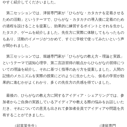
やすく紹介してくださいました。
第二セッションでは、津留専門家が「ひらがな・カタカナを定着させる
ための活動」というテーマで、ひらがな・カタカナの導入後に定着のため
の過程を設けることを提案し、効果的に練習するポイントとそれを生かし
たタスク、ゲームを紹介しました。先生方に実際に体験してもらったもの
もあり、活動のイメージがつかめて、すぐに学校で使ってみたいという声
が聞かれました。
第三セッションでは、堀越専門家が「ひらがなの教え方－理論と実践」
というテーマで認知心理学、第二言語習得の観点からひらがなの習得につ
いての理論を紹介し、それに基づく指導のあり方を提案しました。人間の
記憶のメカニズムを実際の授業にどのように生かしたら、仮名の学習が効
果的に進むかがよくわかり、多くの先生方の共感を得ていました。
最後の、ひらがなの教え方に関するアイディア・シェアリングでは、参
加者からご自身の実践しているアイディアや教える際の悩みをお話しいた
だき、それについての意見も出されて参加者全員でアイディアや問題を共
有することができました。
（邱英英先生） （津留専門