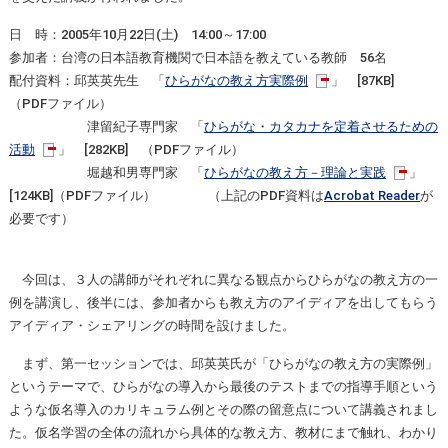
日 時：2005年10月22日(土) 14:00～17:00
参加者：台湾の日本語教育機関で日本語を教えている教師 56名
配付資料：邱英英先生 「
ひらがなの教え方実際例
」
[87KB]
（PDFファイル
）
津留紀子専門家 「
ひらがな・カタカナを定着させるための
活動
」
[282KB] （PDFファイル
）
堀越和男専門家 「
ひらがなの教え方－理論と実践
」
[124KB]（PDFファイル）
（上記のPDF資料は
Acrobat Reader
が
必要です）
今回は、３人の講師がそれぞれに異なる観点からひらがなの教え方の一
例を講演し、後半には、参加者からも教え方のアイディアを出してもらう
アイディア・シェアリングの時間を設けました。
まず、第一セッションでは、邱英英氏が「ひらがなの教え方の実際例」
というテーマで、ひらがなの導入から最後のテストまでの指導手順という
ような仮名導入のカリキュラム例とその際の留意点について講義されまし
た。仮名学習の全体の流れから具体的な教え方、教材にまで触れ、わかり