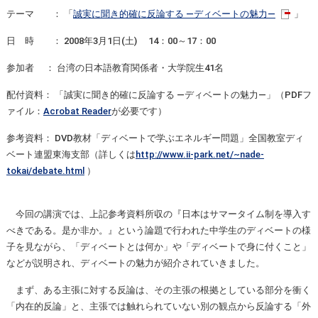
テーマ ： 「
誠実に聞き的確に反論する ―ディベートの魅力―
」
日 時 ： 2008年3月1日(土) 14：00～17：00
参加者 ： 台湾の日本語教育関係者・大学院生41名
配付資料： 「誠実に聞き的確に反論する ―ディベートの魅力―」（PDFフ
ァイル：
Acrobat Reader
が必要です）
参考資料： DVD教材「ディベートで学ぶエネルギー問題」全国教室ディ
ベート連盟東海支部（詳しくは
http://www.ii-park.net/~nade-
tokai/debate.html
）
今回の講演では、上記参考資料所収の『日本はサマータイム制を導入す
べきである。是か非か。』という論題で行われた中学生のディベートの様
子を見ながら、「ディベートとは何か」や「ディベートで身に付くこと」
などが説明され、ディベートの魅力が紹介されていきました。
まず、ある主張に対する反論は、その主張の根拠としている部分を衝く
「内在的反論」と、主張では触れられていない別の観点から反論する「外