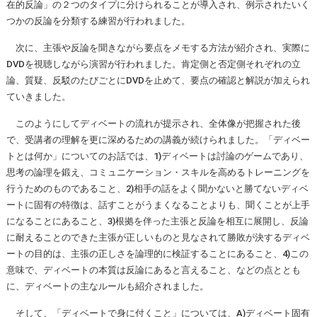
在的反論」の２つのタイプに分けられることが導入され、例示されたいく
つかの反論を分類する練習が行われました。
次に、主張や反論を聞きながら要点をメモする方法が紹介され、実際に
DVDを視聴しながら演習が行われました。肯定側と否定側それぞれの立
論、質疑、反駁のたびごとにDVDを止めて、要点の確認と解説が加えられ
ていきました。
このようにしてディベートの流れが提示され、全体像が把握された後
で、受講者の理解を更に深めるための講義が続けられました。「ディベー
トとは何か」についてのお話では、1)ディベートは討論のゲームであり、
思考の論理を鍛え、コミュニケーション・スキルを高めるトレーニングを
行うためのものであること、2)相手の話をよく聞かないと勝てないディベ
ートに固有の特徴は、話すことがうまくなることよりも、聞くことが上手
になることにあること、3)根拠を伴った主張と反論を相互に展開し、反論
に耐えることのできた主張が正しいものと見なされて勝敗が決するディベ
ートの目的は、主張の正しさを論理的に検証することにあること、4)この
意味で、ディベートの本質は反論にあると言えること、などの点ととも
に、ディベートの主なルールも紹介されました。
そして、「ディベートで身に付くこと」については、A)ディベート固有