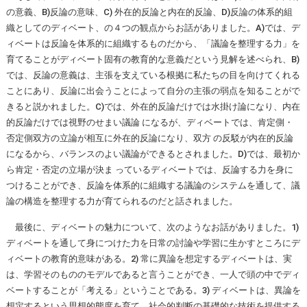
の意義、B)反論の意味、C) 外在的反論と内在的反論、D)反論の体系的組
織としてのディベート、の４つの観点からお話がありました。A)では、デ
ィベートは反論を体系的に組織するものだから、「議論を整理する力」を
育てることがディベート固有の教育的な意義だという見解を述べられ、B)
では、反論の意義は、主張を支えている根拠に私たちの目を向けてくれる
ことにあり、反論に出会うことによって自分の主張の弱点を知ることがで
きると説かれました。C)では、外在的反論だけでは水掛け論になり、内在
的反論だけでは視野のせまい議論 になるが、ディベートでは、肯定側・
否定側双方の立論が相互に外在的反論になり、双方 の反駁が内在的反論
になるから、バランスのよい議論ができるとされました。D)では、最初か
ら肯定・否定の立場が決ま っているディベートでは、反論する力を身に
つけることができ、反論を体系的に組織する議論のシステムを通して、議
論の構造を整理する力が育てられるのだと話されました。
最後に、ディベートの魅力について、次のようなお話がありました。1)
ディベートを通して身につけた力を日常の討論や学習に生かすところにデ
ィベートの教育的意味がある。2) 常に異論を想定するディベートは、実
は、学習そのもののモデルであると言うことができ、一人で頭の中でディ
ベートすることが「考える」ということである。3) ディベートは、異論を
想定するという思想的態度を育て、社会的判断の基礎的な技術を提供する