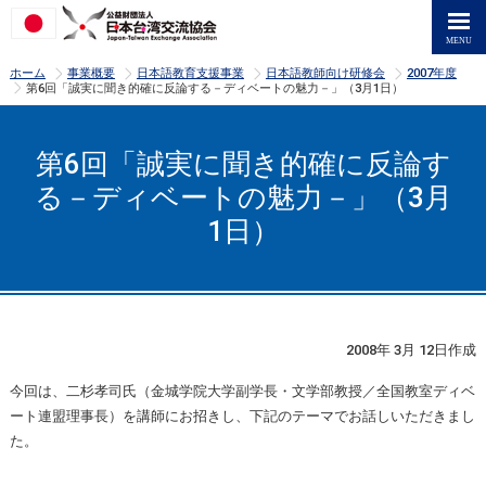
>
>
>
>
ホーム
事業概要
日本語教育支援事業
日本語教師向け研修会
2007年度
>
第6回「誠実に聞き的確に反論する－ディベートの魅力－」（3月1日）
第6回「誠実に聞き的確に反論す
る－ディベートの魅力－」（3月
1日）
2008年 3月 12日作成
今回は、二杉孝司氏（金城学院大学副学長・文学部教授／全国教室ディベ
ート連盟理事長）を講師にお招きし、下記のテーマでお話しいただきまし
た。