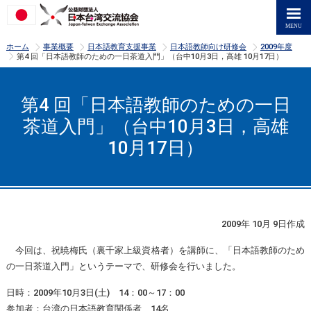
>
>
>
>
ホーム
事業概要
日本語教育支援事業
日本語教師向け研修会
2009年度
>
第4 回「日本語教師のための一日茶道入門」（台中10月3日，高雄 10月17日）
第4 回「日本語教師のための一日
茶道入門」（台中10月3日，高雄
10月17日）
2009年 10月 9日作成
今回は、祝暁梅氏（裏千家上級資格者）を講師に、「日本語教師のため
の一日茶道入門」というテーマで、研修会を行いました。
日時：2009年10月3日(土) 14：00～17：00
参加者：台湾の日本語教育関係者 14名