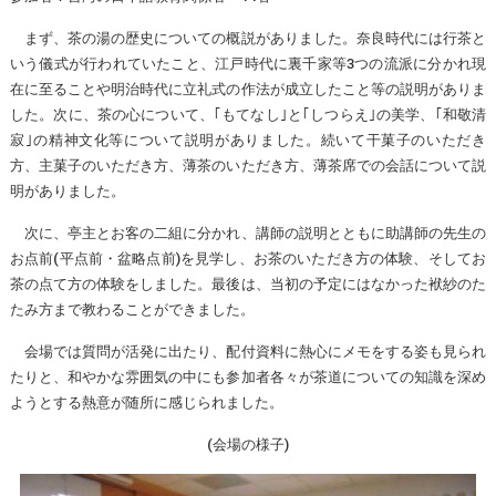
まず、茶の湯の歴史についての概説がありました。奈良時代には行茶と
いう儀式が行われていたこと、江戸時代に裏千家等3つの流派に分かれ現
在に至ることや明治時代に立礼式の作法が成立したこと等の説明がありま
した。次に、茶の心について、｢もてなし｣と｢しつらえ｣の美学、｢和敬清
寂｣の精神文化等について説明がありました。続いて干菓子のいただき
方、主菓子のいただき方、薄茶のいただき方、薄茶席での会話について説
明がありました。
次に、亭主とお客の二組に分かれ、講師の説明とともに助講師の先生の
お点前(平点前・盆略点前)を見学し、お茶のいただき方の体験、そしてお
茶の点て方の体験をしました。最後は、当初の予定にはなかった袱紗のた
たみ方まで教わることができました。
会場では質問が活発に出たり、配付資料に熱心にメモをする姿も見られ
たりと、和やかな雰囲気の中にも参加者各々が茶道についての知識を深め
ようとする熱意が随所に感じられました。
(会場の様子)