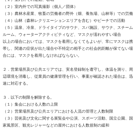
（２）室内外での写真撮影（個人／団体）
（３）農林水産業、牧畜の労働者の野外（畑、養魚場、山林等）での労働
（４）山林（森林レクリエーションエリアを含む）やビーチでの活動
（５）温泉、冷泉、ドライタイプのサウナ、スパ施設、サウナ、スチーム
ルーム、ウォーターアクティビティなど、マスクが濡れやすい場合
以上の場合においては、マスクを着用しなくてもよいが、常にマスクは携
帯し、関連の症状が出た場合や不特定の相手との社会的距離が保てない場
合には、マスクを着用しなければならない。
２．営業場所及び公共エリアでは、実名登録制を遵守し、体温を測り、周
辺環境を消毒し、従業員の健康管理を行い、事案が確認された場合は、迅
速に対応する。
３．以下の制限を解除する。
（１）集会における人数の上限
（２）営業場所及び公共エリアにおける人流の管理と人数制限
（３）芸術及び文化に関する展覧会や公演、スポーツ活動、国立公園、国
家風景区、観光レジャーなどの屋外における人数規制の緩和