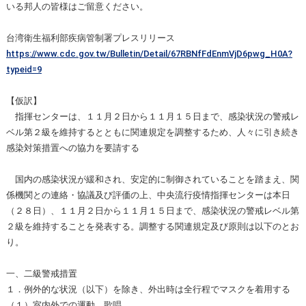
いる邦人の皆様はご留意ください。
台湾衛生福利部疾病管制署プレスリリース
https://www.cdc.gov.tw/Bulletin/Detail/67RBNfFdEnmVjD6pwg_H0A?
typeid=9
【仮訳】
指揮センターは、１１月２日から１１月１５日まで、感染状況の警戒レ
ベル第２級を維持するとともに関連規定を調整するため、人々に引き続き
感染対策措置への協力を要請する
国内の感染状況が緩和され、安定的に制御されていることを踏まえ、関
係機関との連絡・協議及び評価の上、中央流行疫情指揮センターは本日
（２８日）、１１月２日から１１月１５日まで、感染状況の警戒レベル第
２級を維持することを発表する。調整する関連規定及び原則は以下のとお
り。
一、二級警戒措置
１．例外的な状況（以下）を除き、外出時は全行程でマスクを着用する
（１）室内外での運動、歌唱