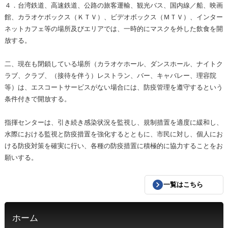
４．台湾鉄道、高速鉄道、公路の旅客運輸、観光バス、国内線／船、映画
館、カラオケボックス（ＫＴＶ）、ビデオボックス（ＭＴＶ）、インター
ネットカフェ等の場所及びエリアでは、一時的にマスクを外した飲食を開
放する。
二、現在も閉鎖している場所（カラオケホール、ダンスホール、ナイトク
ラブ、クラブ、（接待を伴う）レストラン、バー、キャバレー、理容院
等）は、エスコートサービスがない場合には、防疫管理を遵守するという
条件付きで開放する。
指揮センターは、引き続き感染状況を監視し、規制措置を適度に緩和し、
水際における監視と防疫措置を強化するとともに、市民に対し、個人にお
ける防疫対策を確実に行い、各種の防疫措置に積極的に協力することをお
願いする。
一覧はこちら
ホーム