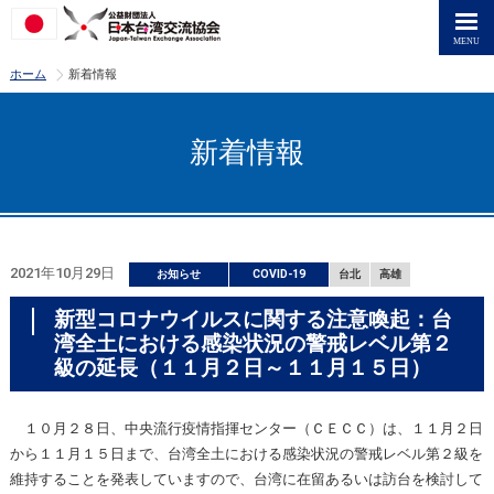
>
ホーム
新着情報
新着情報
2021年10月29日
お知らせ
COVID-19
台北
高雄
新型コロナウイルスに関する注意喚起：台
湾全土における感染状況の警戒レベル第２
級の延長（１１月２日～１１月１５日）
１０月２８日、中央流行疫情指揮センター（ＣＥＣＣ）は、１１月２日
から１１月１５日まで、台湾全土における感染状況の警戒レベル第２級を
維持することを発表していますので、台湾に在留あるいは訪台を検討して