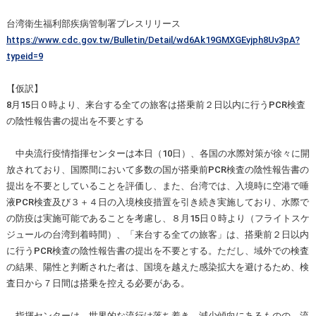
台湾衛生福利部疾病管制署プレスリリース
https://www.cdc.gov.tw/Bulletin/Detail/wd6Ak19GMXGEvjph8Uv3pA?
typeid=9
【仮訳】
8月15日０時より、来台する全ての旅客は搭乗前２日以内に行うPCR検査
の陰性報告書の提出を不要とする
中央流行疫情指揮センターは本日（10日）、各国の水際対策が徐々に開
放されており、国際間において多数の国が搭乗前PCR検査の陰性報告書の
提出を不要としていることを評価し、また、台湾では、入境時に空港で唾
液PCR検査及び３＋４日の入境検疫措置を引き続き実施しており、水際で
の防疫は実施可能であることを考慮し、８月15日０時より（フライトスケ
ジュールの台湾到着時間）、「来台する全ての旅客」は、搭乗前２日以内
に行うPCR検査の陰性報告書の提出を不要とする。ただし、域外での検査
の結果、陽性と判断された者は、国境を越えた感染拡大を避けるため、検
査日から７日間は搭乗を控える必要がある。
指揮センターは、世界的な流行は落ち着き、減少傾向にあるものの、流