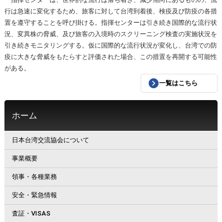
行は急速に変化するため、旅客に対して台湾到着後、検疫及び防疫の各措
置を遵守することを呼び掛ける。指揮センターは引き続き国際的な流行状
況、変異株の脅威、及び旅客の入境時のスクリーニング検査の実施状況を
引き続きモニタリングする。仮に国際的な流行状況が変化し、台湾での防
疫に大きな脅威をもたらすと評価された場合、この措置を再開する可能性
がある。
一覧はこちら
ホーム
日本台湾交流協会について
事業概要
領事・各種業務
安全・緊急情報
査証・VISAS