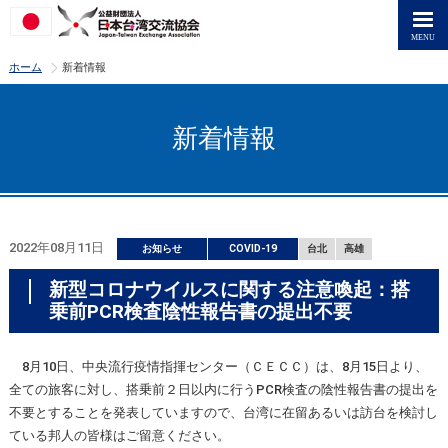
>
ホーム
新着情報
新着情報
2022年08月11日
お知らせ
COVID-19
台北
高雄
新型コロナウイルスに関する注意喚起：搭
乗前PCR検査陰性報告書の提出不要
8月10日、中央流行疫情指揮センター（ＣＥＣＣ）は、8月15日より、
全ての旅客に対し、搭乗前２日以内に行うPCR検査の陰性報告書の提出を
不要とすることを発表していますので、台湾に在留あるいは訪台を検討し
ている邦人の皆様はご留意ください。