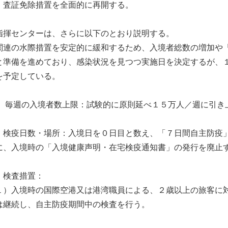
、査証免除措置を全面的に再開する。
揮センターは、さらに以下のとおり説明する。
連の水際措置を安定的に緩和するため、入境者総数の増加や「
と準備を進めており、感染状況を見つつ実施日を決定するが、
を予定している。
、 毎週の入境者数上限：試験的に原則延べ１５万人／週に引き
、検疫日数・場所：入境日を０日目と数え、「７日間自主防疫
に、入境時の「入境健康声明・在宅検疫通知書」の発行を廃止
、検査措置：
１）入境時の国際空港又は港湾職員による、２歳以上の旅客に
は継続し、自主防疫期間中の検査を行う。