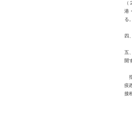
（
港
る
四
五
開
指
疫
接