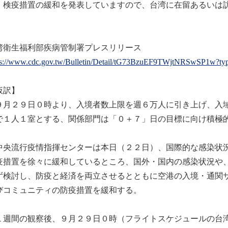
・検疫措置の緩和を発表していますので、台湾に在留あるいは
。
湾衛生福利部疾病管制署プレスリリース
ps://www.cdc.gov.tw/Bulletin/Detail/tG73BzuEF9TWjtNRSwSP1w?ty
仮訳】
月２９日０時より、入境者数上限を週６万人に引き上げ、入域
で１人１室とする、関係部門は「０＋７」日の目標に向け積極
央流行疫情指揮センターは本日（２２日）、国際的な感染状況
疫措置を徐々に緩和しているところ、国外・国内の感染状況や
ず検討し、防疫と経済を両立させるとともに空港の入境・通関
びコミュニティの防疫措置を緩和する。
週間の観察後、９月２９日０時（フライトスケジュールの台湾