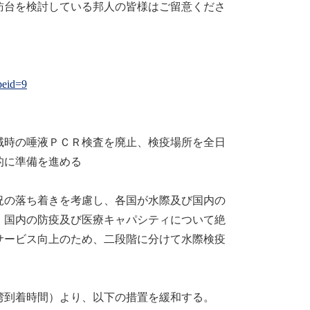
訪台を検討している邦人の皆様はご留意くださ
peid=9
時の唾液ＰＣＲ検査を廃止、検疫場所を全日
的に準備を進める
の落ち着きを考慮し、各国が水際及び国内の
、国内の防疫及び医療キャパシティについて絶
サービス向上のため、二段階に分けて水際検疫
到着時間）より、以下の措置を緩和する。