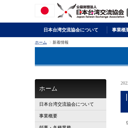
日本台湾交流協会について
事業概
ホーム
新着情報
>
20
ホーム
日本台湾交流協会について
事業概要
９
領事・各種業務