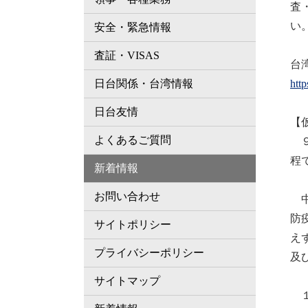
査
い
安全・緊急情報
査証・VISAS
台
htt
日台関係・台湾情報
日台友情
【
よくあるご質問
９
程
新着情報
お問い合わせ
中
防
サイトポリシー
え
プライバシーポリシー
及
サイトマップ
１