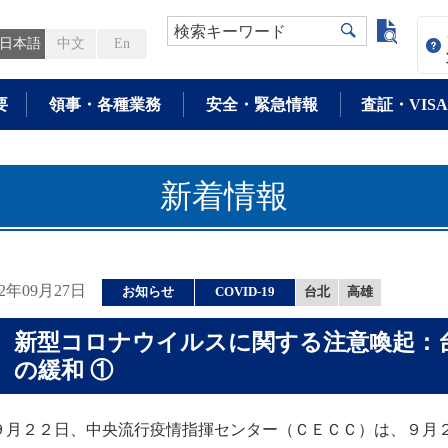
よく検
検索キーワード
日本語
中文
En
要
領事・各種業務
安全・緊急情報
査証・VISA
新着情報
22年09月27日
お知らせ
COVID-19
台北
高雄
新型コロナウイルスに関する注意喚起：
の緩和 ①
月２２日、中央流行疫情指揮センター（ＣＥＣＣ）は、９月２