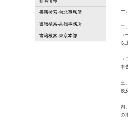
新着情報
一
書籍検索-台北事務所
書籍検索-高雄事務所
二
（
書籍検索-東京本部
以
（
申
三
疫
四
の