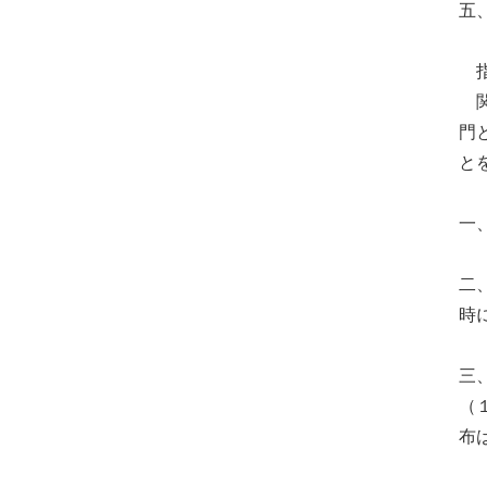
五
指
関
門
と
一
二
時
三
（
布