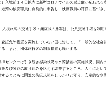
２）入境前１４日以内に新型コロナウイルス感染症が疑われる
・港湾の検疫職員に自発的に申告し、検疫職員の評価に基づき
。
、 入境旅客の交通手段：無症状の旅客は、公共交通手段を利用
、査証免除措置を実施していない国に対して、「一般的な社会
する。また、団体旅行客の制限措置も廃止する。
揮センターは引き続き感染状況や水際措置の実施状況、国内の
政策及び関連の取り組みを絶えず調整するところ、人々におい
種するとともに関連の防疫規範をしっかりと守り、安定的な水