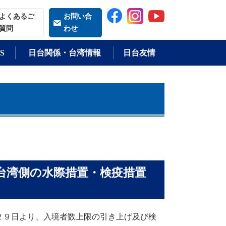
索される語
よくあるご
お問い合
質問
わせ
S
日台関係・台湾情報
日台友情
台湾側の水際措置・検疫措置
９日より、入境者数上限の引き上げ及び検