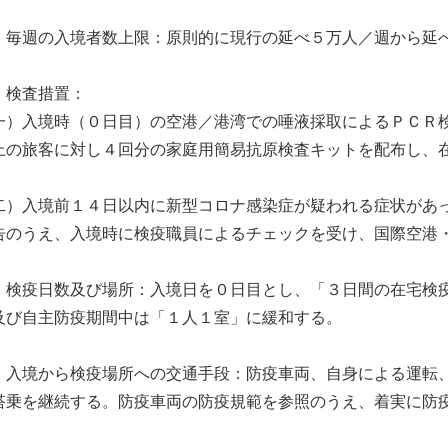
、毎週の入境者数上限：原則的に現行の延べ５万人／週から延
、検査措置：
一）入境時（０日目）の空港／港湾での唾液採取によるＰＣＲ
上の旅客に対し４回分の家庭用簡易抗原検査キットを配布し、
二）入境前１４日以内に新型コロナ感染症が疑われる症状があ
告のうえ、入境時に検疫職員によるチェックを受け、国際空港
、検疫日数及び場所：入境日を０日目とし、「３日間の在宅検
及び自主防疫期間中は「１人１室」に緩和する。
、入境から検疫場所への交通手段：防疫車両、自身による運転
搭乗を継続する。防疫車両の防疫規範を参照のうえ、着実に防