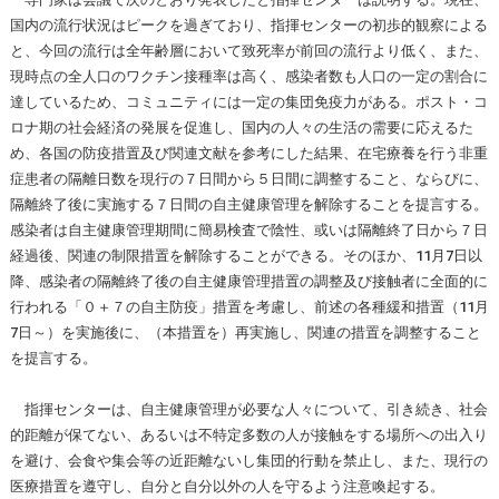
国内の流行状況はピークを過ぎており、指揮センターの初歩的観察による
と、今回の流行は全年齢層において致死率が前回の流行より低く、また、
現時点の全人口のワクチン接種率は高く、感染者数も人口の一定の割合に
達しているため、コミュニティには一定の集団免疫力がある。ポスト・コ
ロナ期の社会経済の発展を促進し、国内の人々の生活の需要に応えるた
め、各国の防疫措置及び関連文献を参考にした結果、在宅療養を行う非重
症患者の隔離日数を現行の７日間から５日間に調整すること、ならびに、
隔離終了後に実施する７日間の自主健康管理を解除することを提言する。
感染者は自主健康管理期間に簡易検査で陰性、或いは隔離終了日から７日
経過後、関連の制限措置を解除することができる。そのほか、11月7日以
降、感染者の隔離終了後の自主健康管理措置の調整及び接触者に全面的に
行われる「０＋７の自主防疫」措置を考慮し、前述の各種緩和措置（11月
7日～）を実施後に、（本措置を）再実施し、関連の措置を調整すること
を提言する。
指揮センターは、自主健康管理が必要な人々について、引き続き、社会
的距離が保てない、あるいは不特定多数の人が接触をする場所への出入り
を避け、会食や集会等の近距離ないし集団的行動を禁止し、また、現行の
医療措置を遵守し、自分と自分以外の人を守るよう注意喚起する。