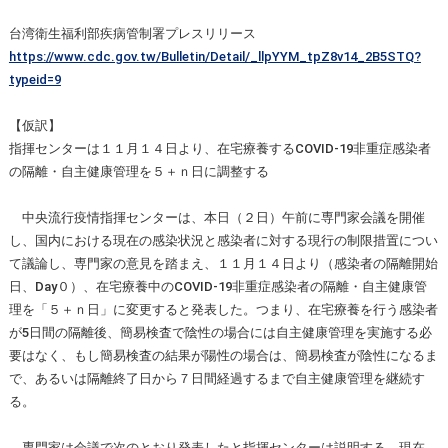
台湾衛生福利部疾病管制署プレスリリース
https://www.cdc.gov.tw/Bulletin/Detail/_llpYYM_tpZ8v14_2B5STQ?
typeid=9
【仮訳】
指揮センターは１１月１４日より、在宅療養するCOVID-19非重症感染者
の隔離・自主健康管理を５＋ｎ日に調整する
中央流行疫情指揮センターは、本日（２日）午前に専門家会議を開催
し、国内における現在の感染状況と感染者に対する現行の制限措置につい
て議論し、専門家の意見を踏まえ、１１月１４日より（感染者の隔離開始
日、Day０）、在宅療養中のCOVID-19非重症感染者の隔離・自主健康管
理を「５＋ｎ日」に変更すると発表した。つまり、在宅療養を行う感染者
が5日間の隔離後、簡易検査で陰性の場合には自主健康管理を実施する必
要はなく、もし簡易検査の結果が陽性の場合は、簡易検査が陰性になるま
で、あるいは隔離終了日から７日間経過するまで自主健康管理を継続す
る。
専門家は会議で次のとおり発表したと指揮センターは説明する。現在、