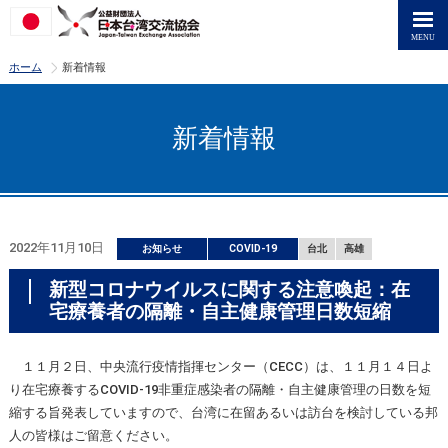
>
ホーム
新着情報
新着情報
2022年11月10日
お知らせ
COVID-19
台北
高雄
新型コロナウイルスに関する注意喚起：在
宅療養者の隔離・自主健康管理日数短縮
１１月２日、中央流行疫情指揮センター（CECC）は、１１月１４日よ
り在宅療養するCOVID-19非重症感染者の隔離・自主健康管理の日数を短
縮する旨発表していますので、台湾に在留あるいは訪台を検討している邦
人の皆様はご留意ください。