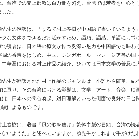
上、台湾での売上部数は百万冊を超え、台湾では若者を中心と
ました。
先生の翻訳は、「まるで村上春樹が中国語で書いているよう」
ークな文体をできるだけ活かすため、語順、語感、単語にも常
げで読者は、日本語の原文が持つ奥深い魅力を中国語でも味わ
字圏の香港をはじめ、中国、シンガポール、マレーシア等の国
、中華圏における村上作品の紹介、ひいては日本文学の普及に
先生が翻訳された村上作品のジャンルは、小説から随筆、紀行
岐に亘り、その台湾における影響は、文学、アート、音楽、映
れは、日本への関心喚起、対日理解といった側面で良好な日台
功績によるものです。
上春樹は、著書『風の歌を聴け』繁体字版の冒頭、台湾の読者
らないようだ」と述べていますが、賴先生がこれまで手がけた