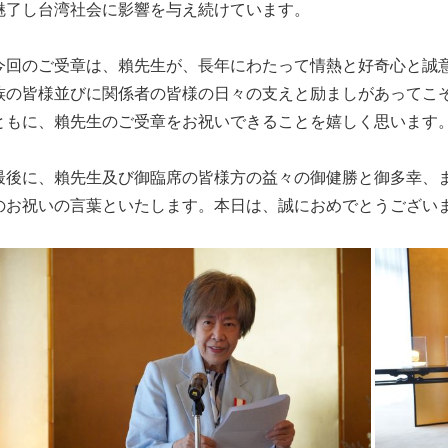
魅了し台湾社会に影響を与え続けています。
回のご受章は、賴先生が、長年にわたって情熱と好奇心と誠意
族の皆様並びに関係者の皆様の日々の支えと励ましがあってこ
ともに、賴先生のご受章をお祝いできることを嬉しく思います
後に、賴先生及び御臨席の皆様方の益々の御健勝と御多幸、ま
のお祝いの言葉といたします。本日は、誠におめでとうござい