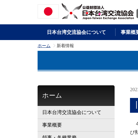
日本台湾交流協会について
事業概
ホーム
新着情報
>
20
ホーム
日本台湾交流協会について
４
事業概要
び
領事・各種業務