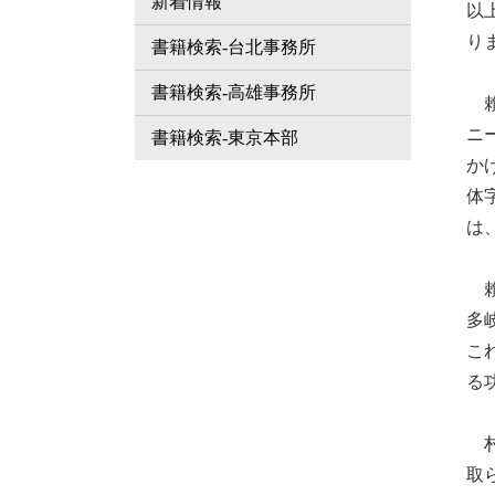
新着情報
以
り
書籍検索-台北事務所
書籍検索-高雄事務所
賴
ニ
書籍検索-東京本部
か
体
は
賴
多
こ
る
村
取