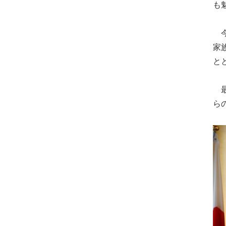
も
今
家
と
最
ら