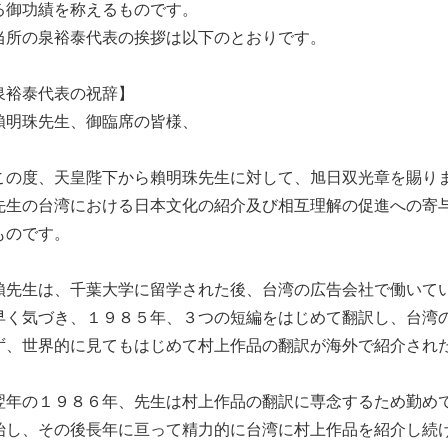
る御功績を称えるものです。
所の泉裕泰代表の挨拶は以下のとおりです。
泉裕泰代表の祝辞】
明珠先生、御臨席の皆様、
の度、天皇陛下から賴明珠先生に対して、旭日双光章を賜りま
先生の台湾における日本文化の紹介及び相互理解の促進への寄
ものです。
先生は、千葉大学に留学された後、台湾の広告会社で働いてい
早く気づき、１９８５年、３つの短編をはじめて翻訳し、台湾
ず、世界的に見てもはじめて村上作品の翻訳が海外で紹介され
年の１９８６年、先生は村上作品の翻訳に専念するため勤めて
始し、その後長年に亘って精力的に台湾に村上作品を紹介し続