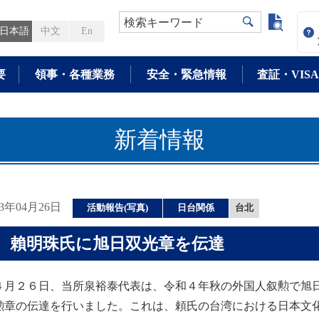
よく検
検索キーワード
日本語
中文
En
要
領事・各種業務
安全・緊急情報
査証・VISA
新着情報
23年04月26日
活動報告(写真)
日台関係
台北
賴明珠氏に旭日双光章を伝達
月２６日、当所泉裕泰代表は、令和４年秋の外国人叙勲で旭日
勲章の伝達を行いました。これは、頼氏の台湾における日本文