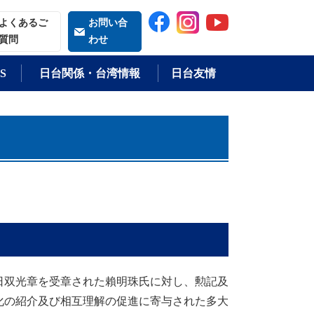
索される語
よくあるご
お問い合
質問
わせ
S
日台関係・台湾情報
日台友情
双光章を受章された賴明珠氏に対し、勲記及
化の紹介及び相互理解の促進に寄与された多大