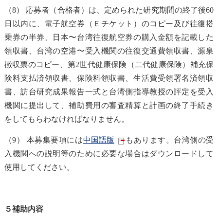
（8） 応募者（合格者）は、定められた研究期間の終了後60
日以内に、電子航空券（Ｅチケット）のコピー及び往復搭
乗券の半券、日本〜台湾往復航空券の購入金額を記載した
領収書、台湾の空港〜受入機関の往復交通費領収書、源泉
徴収票のコピー、第2世代健康保険（二代健康保険）補充保
険料支払済領収書、保険料領収書、生活費受領署名済領収
書、訪台研究成果報告一式と台湾側指導教授の評定を受入
機関に提出して、補助費用の審査精算と計画の終了手続き
をしてもらわなければなりません。
（9） 本募集要項には
中国語版
もあります。台湾側の受
入機関への説明等のために必要な場合はダウンロードして
使用してください。
５補助内容