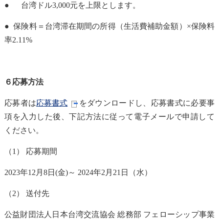
● 台湾ドル
3
,000
元を上限とします。
● 保険料＝台湾滞在期間の所得（生活費補助金額）×保険料
率2.11%
６応募方法
応募者は
応募書式
をダウンロードし、応募書式に必要事
項を入力した後、下記方法に従って電子メールで申請して
ください。
（
1
）
応募期間
2023
年
12
月
8
日
(
金
)
～
2024
年
2
月
21
日（水）
（2） 送付先
公益財団法人日本台湾交流協会 総務部 フェローシップ事業