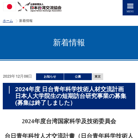
>
ホーム
新着情報
新着情報
2023年12月08日
お知らせ
公募
東京
2024年度 日台青年科学技術人材交流計画
日本人大学院生の短期訪台研究事業の募集
(募集は終了しました）
2024
年度台湾国家科学及技術委員会
台日青年科技人才交流計畫（日台青年科学技術人