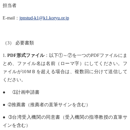
担当者
E-mail：
jpnstud-k1@k1.koryu.or.jp
（3） 必要書類
1.
PDF
形式ファイル
：以下①～⑦を一つのPDFファイルにま
とめ、ファイル名は名前（ローマ字）にしてください。フ
ァイルが10ＭＢを超える場合は、複数回に分けて送信して
ください。
● ➀計画申請書
● ➁推薦書（推薦者の直筆サインを含む）
● ➂台湾受入機関の同意書（受入機関の指導教授の直筆サ
インを含む）