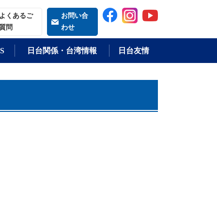
索される語
よくあるご
お問い合
質問
わせ
S
日台関係・台湾情報
日台友情